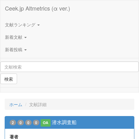
Ceek.jp Altmetrics (α ver.)
文献ランキング
新着文献
新着投稿
検索
ホーム
文献詳細
潜水調査船
2
0
0
0
OA
著者