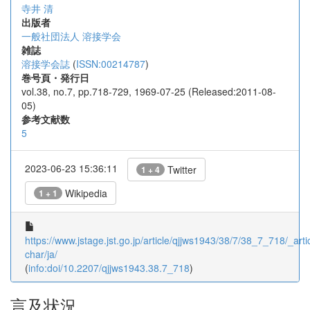
寺井 清
出版者
一般社団法人 溶接学会
雑誌
溶接学会誌
(
ISSN:00214787
)
巻号頁・発行日
vol.38, no.7, pp.718-729, 1969-07-25 (Released:2011-08-
05)
参考文献数
5
2023-06-23 15:36:11
Twitter
1 + 4
Wikipedia
1 + 1
https://www.jstage.jst.go.jp/article/qjjws1943/38/7/38_7_718/_artic
char/ja/
(
info:doi/10.2207/qjjws1943.38.7_718
)
言及状況