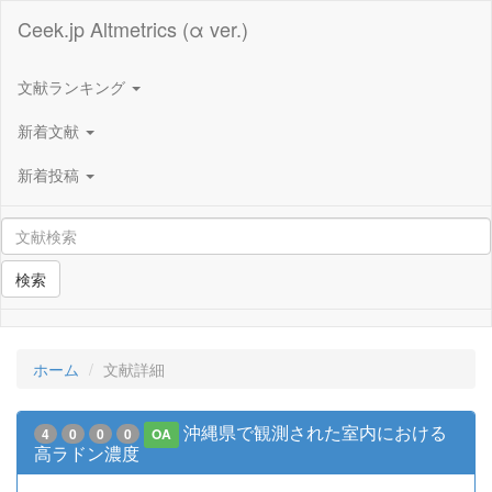
Ceek.jp Altmetrics (α ver.)
文献ランキング
新着文献
新着投稿
検索
ホーム
文献詳細
沖縄県で観測された室内における
4
0
0
0
OA
高ラドン濃度