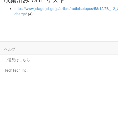
https://www.jstage.jst.go.jp/article/radioisotopes/58/12/58_12_
char/ja/
(4)
ヘルプ
ご意見はこちら
TechTech Inc.