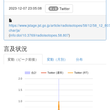
2023-12-07 23:05:08
Twitter
4 + 0
https://www.jstage.jst.go.jp/article/radioisotopes/58/12/58_12_807/
char/ja/
(
info:doi/10.3769/radioisotopes.58.807
)
言及状況
変動（ピーク前後）
変動（月別）
分布
合計
Twitter (通常)
Twitter (RT)
2.0
1.5
1.0