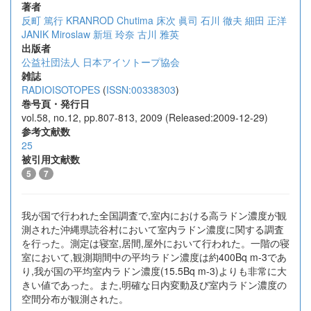
著者
反町 篤行
KRANROD Chutima
床次 眞司
石川 徹夫
細田 正洋
JANIK Miroslaw
新垣 玲奈
古川 雅英
出版者
公益社団法人 日本アイソトープ協会
雑誌
RADIOISOTOPES
(
ISSN:00338303
)
巻号頁・発行日
vol.58, no.12, pp.807-813, 2009 (Released:2009-12-29)
参考文献数
25
被引用文献数
5
7
我が国で行われた全国調査で,室内における高ラドン濃度が観
測された沖縄県読谷村において室内ラドン濃度に関する調査
を行った。測定は寝室,居間,屋外において行われた。一階の寝
室において,観測期間中の平均ラドン濃度は約400Bq m-3であ
り,我が国の平均室内ラドン濃度(15.5Bq m-3)よりも非常に大
きい値であった。また,明確な日内変動及び室内ラドン濃度の
空間分布が観測された。