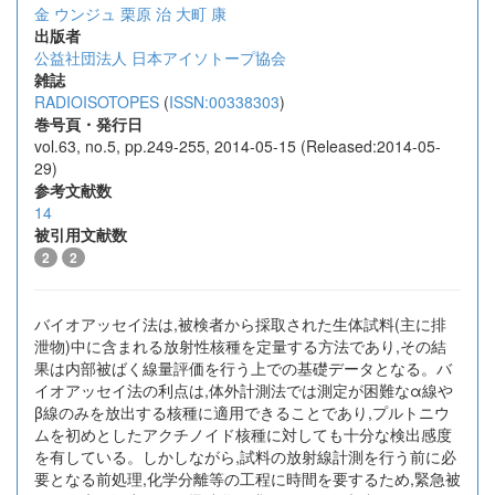
金 ウンジュ
栗原 治
大町 康
出版者
公益社団法人 日本アイソトープ協会
雑誌
RADIOISOTOPES
(
ISSN:00338303
)
巻号頁・発行日
vol.63, no.5, pp.249-255, 2014-05-15 (Released:2014-05-
29)
参考文献数
14
被引用文献数
2
2
バイオアッセイ法は,被検者から採取された生体試料(主に排
泄物)中に含まれる放射性核種を定量する方法であり,その結
果は内部被ばく線量評価を行う上での基礎データとなる。バ
イオアッセイ法の利点は,体外計測法では測定が困難なα線や
β線のみを放出する核種に適用できることであり,プルトニウ
ムを初めとしたアクチノイド核種に対しても十分な検出感度
を有している。しかしながら,試料の放射線計測を行う前に必
要となる前処理,化学分離等の工程に時間を要するため,緊急被