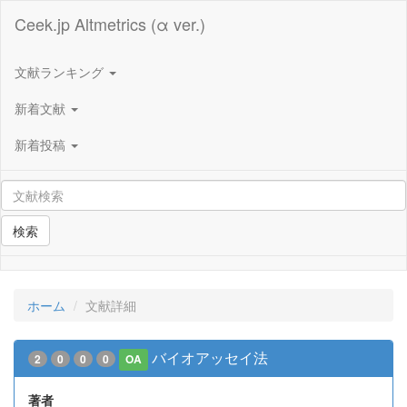
Ceek.jp Altmetrics (α ver.)
文献ランキング
新着文献
新着投稿
検索
ホーム
文献詳細
バイオアッセイ法
2
0
0
0
OA
著者