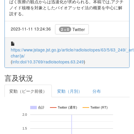
ばく医療の観点からは迅速化が求められる。本稿では,アクチ
ノイド核種を対象としたバイオアッセイ法の概要を中心に解
説する。
2023-11-11 13:24:36
Twitter
2 + 0
https://www.jstage.jst.go.jp/article/radioisotopes/63/5/63_249/_arti
char/ja/
(
info:doi/10.3769/radioisotopes.63.249
)
言及状況
変動（ピーク前後）
変動（月別）
分布
合計
Twitter (通常)
Twitter (RT)
2.0
1.5