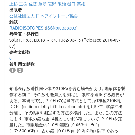
上杉 正樹
佐藤 兼章
宮野 敬治
樋口 英雄
出版者
公益社団法人 日本アイソトープ協会
雑誌
RADIOISOTOPES
(
ISSN:00338303
)
巻号頁・発行日
vol.31, no.3, pp.131-134, 1982-03-15 (Released:2010-09-
07)
参考文献数
8
被引用文献数
1
2
鉛地金は放射性同位体の210Pbを含む場合があり, 遮蔽体を製
作する前に, その放射能濃度を測定し, 素材を選択する必要が
ある。本研究では, 210Pbの定量方法として, 娘核種210Biを
DDTC (sodium diethyl dithio carbamate) を用いて, 溶媒抽出
分離し, そのβ線を測定する方法を検討した。また, この方法
により, 市販の鉛地金14種と古い鉛3種について, 210Pbを定
量した。市販地金の210Pb濃度は0.063~11Bq/g
(1.7~300pCi/g) , 古い鉛は0.01Bq/g (0.3pCi/g) 以下であっ