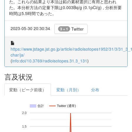
た。これらの結果より本法は鉛の素材選択に有用と思われ
た。本分析方法の定量下限は0.003Bq/g (0.1pCi/g) , 分析所要
時間は5.5時間であった。
2023-05-30 20:30:34
Twitter
3 + 1
https://www.jstage.jst.go.jp/article/radioisotopes1952/31/3/31_3_1
char/ja/
(
info:doi/10.3769/radioisotopes.31.3_131
)
言及状況
変動（ピーク前後）
変動（月別）
分布
合計
Twitter (通常)
2.0
1.5