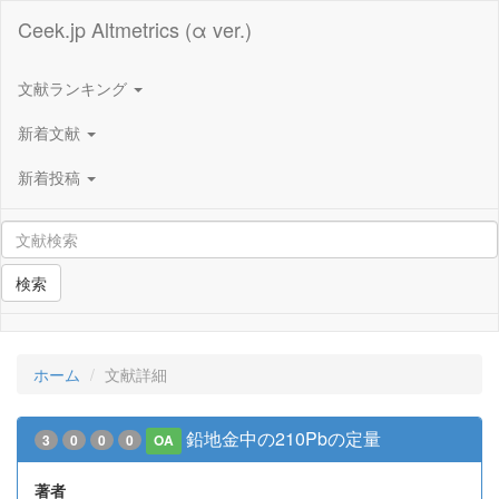
Ceek.jp Altmetrics (α ver.)
文献ランキング
新着文献
新着投稿
検索
ホーム
文献詳細
鉛地金中の210Pbの定量
3
0
0
0
OA
著者