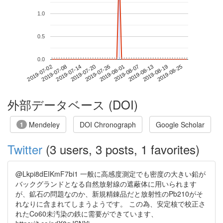
1.0
0.5
0.0
2019-08-19
2019-07-02
2019-07-20
2019-08-07
2019-08-25
2019-07-08
2019-07-26
2019-08-13
2019-07-14
2019-08-01
外部データベース (DOI)
Mendeley
DOI Chronograph
Google Scholar
1
Twitter
(3 users, 3 posts, 1 favorites)
@Lkpi8dEIKmF7bi1 一般に高感度測定でも密度の大きい鉛が
バックグランドとなる自然放射線の遮蔽体に用いられます
が、鉱石の問題なのか、新規精錬品だと放射性のPb210がそ
れなりに含まれてしまうようです。 この為、安定核で校正さ
れたCo60未汚染の鉄に需要ができています、