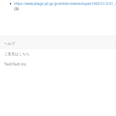
https://www.jstage.jst.go.jp/article/radioisotopes1952/31/3/31
(3)
ヘルプ
ご意見はこちら
TechTech Inc.