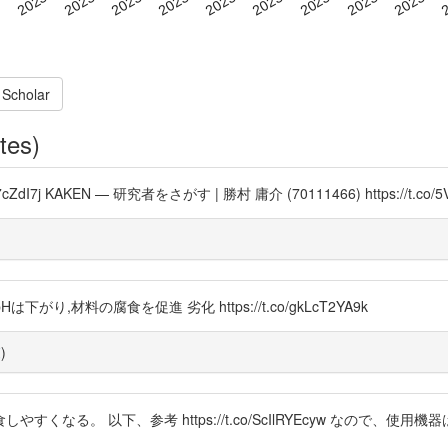
 Scholar
tes)
7j KAKEN — 研究者をさがす | 勝村 庸介 (70111466) https://t.co/
pHは下がり,材料の腐食を促進 劣化 https://t.co/gkLcT2YA9k
覧
)
なる。 以下、参考 https://t.co/ScIlRYEcyw なので、