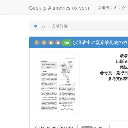
Ceek.jp Altmetrics (α ver.)
文献ランキング
ホーム
文献詳細
水溶液中の窒素酸化物の放
3
0
0
0
OA
著者
出版者
雑誌
巻号頁・発行日
参考文献数
2023-02-20 02:41:51