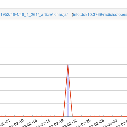
es1952/46/4/46_4_261/_article/-char/ja/
(
info:doi/10.3769/radioisotope
2023-02-28
2023-03-03
2023-03
-02-07
2
2023-02-10
2023-02-13
2023-02-16
2023-02-19
2023-02-22
2023-02-25