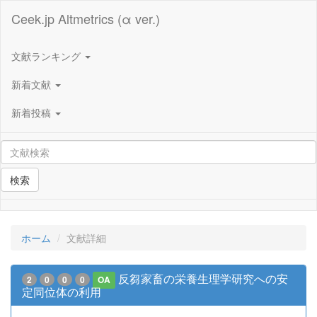
Ceek.jp Altmetrics (α ver.)
文献ランキング
新着文献
新着投稿
検索
ホーム
文献詳細
反芻家畜の栄養生理学研究への安
2
0
0
0
OA
定同位体の利用