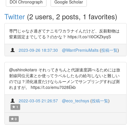
DOI Chronograph
Google Scholar
Twitter
(2 users, 2 posts, 1 favorites)
専門じゃなさ過ぎてナニモワカラナイんだけど、反芻動物は
窒素固定までしてる？のかな？ https://t.co/1l0CKZkyqS
2023-09-26 18:37:30
@WantPremiuMalts
(
投稿一覧
)
@ushinokotaro それってきちんと代謝速度調べるためには放
射線同位元素とか使ってラベルしたもの給与しないと難しい
のでは？消化速度だけならルーメンでサンプリングすれば測
れますが。 https://t.co/emu7028Ekb
2022-03-05 21:26:57
@eco_techsys
(
投稿一覧
)
1
0