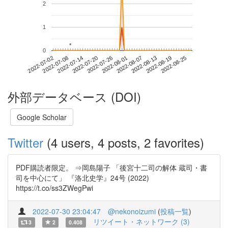
2
1
*
*
0
2022-08-19
2022-07-02
2022-07-20
2022-08-07
2022-08-25
2022-07-08
2022-07-26
2022-08-13
2022-07-14
2022-08-01
外部データベース (DOI)
Google Scholar
Twitter
(4 users, 4 posts, 2 favorites)
PDF購読者限定。 ⇒岡島陽子 「後宮十二司の解体 蔵司・書
司を中心にて」 『洛北史学』24号 (2022)
https://t.co/ss3ZWegPwi
2022-07-30 23:04:47
@nekonoizumi
(
投稿一覧
)
リツイート・ネットワーク (3)
3
2
0.408