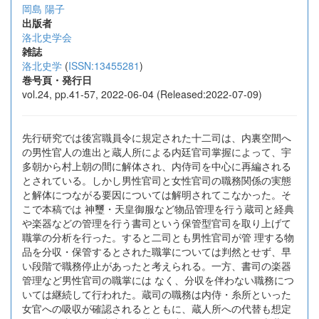
岡島 陽子
出版者
洛北史学会
雑誌
洛北史学
(
ISSN:13455281
)
巻号頁・発行日
vol.24, pp.41-57, 2022-06-04 (Released:2022-07-09)
先行研究では後宮職員令に規定された十二司は、内裏空間へ
の男性官人の進出と蔵人所による内廷官司掌握によって、宇
多朝から村上朝の間に解体され、内侍司を中心に再編される
とされている。しかし男性官司と女性官司の職務関係の実態
と解体につながる要因については解明されてこなかった。そ
こで本稿では 神璽・天皇御服など物品管理を行う蔵司と経典
や楽器などの管理を行う書司という保管型官司を取り上げて
職掌の分析を行った。すると二司とも男性官司が管 理する物
品を分収・保管するとされた職掌については判然とせず、早
い段階で職務停止があったと考えられる。一方、書司の楽器
管理など男性官司の職掌には なく、分収を伴わない職務につ
いては継続して行われた。蔵司の職務は内侍・糸所といった
女官への吸収が確認されるとともに、蔵人所への代替も想定