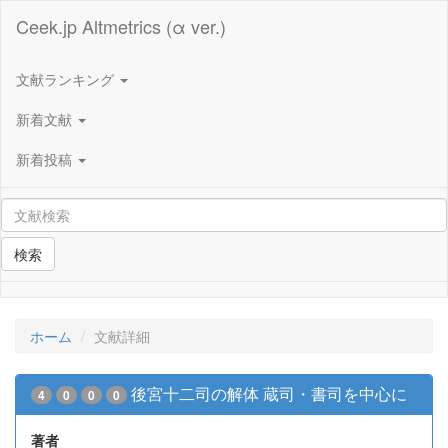
Ceek.jp Altmetrics (α ver.)
文献ランキング
新着文献
新着投稿
検索
ホーム
文献詳細
後宮十二司の解体 蔵司・書司を中心に
4
0
0
0
著者