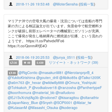
2018-11-26 19:53:48
@MoterSensha
(
投稿一覧
)
マリアナ沖での空母大鳳の爆発・沈没については造船の専門
家の方による検証論文が出ています。魚雷命中で航空燃料タ
ンクが破損し前部エレベーターの機械室にガソリンが充満、
ここで爆発が発生し格納庫内に燃焼波が伝播、という流れの
ようです。 https://t.co/PahvdxRFo6
https://t.co/QonmAYjE4O
2018-06-19 20:25:53
@junya_0511
(
投稿一覧
)
リツイート・ネットワーク (39)
30
49
0.439
@RigContio
@masakunM81
@NerotanprprB_4
39
@YukitoKirishima
@gouten_drill
@Abiko85s
@Taiko1205K
@a6m763
@r_hexar
@wildwilly888
@Omura_Yoshiyuki
@Tohkakoh_P
@vodkalover18
@ranzosha
@PanthertypeF
@koorihomura
@material_bb
@naifudono
@EJ1SvXrztqfAg3b
@rodonei7
@kisaragitou
@oltanathiv
@JapanNavy_Blue
@Snyeh
@SOP0001
@Alstar_tw
@KulasanM
@Masashi_Otsuka
@koderago