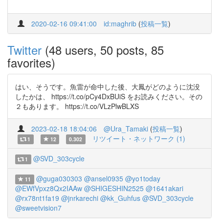
2020-02-16 09:41:00
id:maghrib
(
投稿一覧
)
Twitter
(48 users, 50 posts, 85
favorites)
はい、そうです。魚雷が命中した後、大鳳がどのように沈没
したかは、 https://t.co/pCy4DxBUiS をお読みください。その
２もあります。 https://t.co/VLzPlwBLXS
2023-02-18 18:04:06
@Ura_Tamaki
(
投稿一覧
)
リツイート・ネットワーク (1)
1
12
0.302
@SVD_303cycle
1
@guga030303
@ansel0935
@yo1today
11
@EWfVpxz8Qx2IAAw
@SHIGESHIN2525
@1641akari
@rx78nt1fa19
@jnrkarechi
@kk_Guhfus
@SVD_303cycle
@sweetvision7