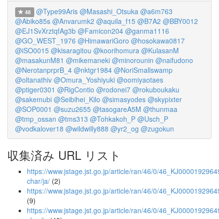
@Type99Aris
@Masashi_Otsuka
@a6m763
48
@Abiko85s
@Anvarumk2
@aquila_f15
@B7A2
@BBY0012
@EJ1SvXrztqfAg3b
@Famicon204
@ganma1116
@GO_WEST_1976
@HimawariGoro
@hosokawa0817
@iSO0015
@kisaragitou
@koorihomura
@KulasanM
@masakunM81
@mikemaneki
@minorounin
@naifudono
@NerotanprprB_4
@nktgr1984
@NoriSmallswamp
@oltanathiv
@Omura_Yoshiyuki
@oomiyaotaes
@ptiger0301
@RigContio
@rodonei7
@rokuboukaku
@sakemubi
@Seibihei_Kilo
@simasyodes
@skypixter
@SOP0001
@suzu2655
@tasogareA5M
@thunmaa
@tmp_ossan
@tms313
@Tohkakoh_P
@Usch_P
@vodkalover18
@wildwilly888
@yr2_og
@zugokun
収集済み URL リスト
https://www.jstage.jst.go.jp/article/ran/46/0/46_KJ00001929649
char/ja/
(2)
https://www.jstage.jst.go.jp/article/ran/46/0/46_KJ0000192964
(9)
https://www.jstage.jst.go.jp/article/ran/46/0/46_KJ0000192964