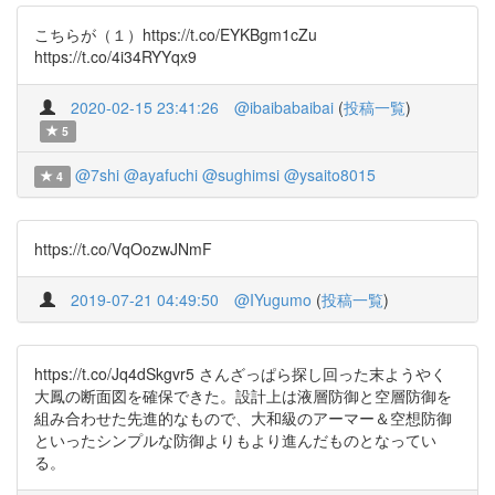
こちらが（１）https://t.co/EYKBgm1cZu
https://t.co/4i34RYYqx9
2020-02-15 23:41:26
@ibaibabaibai
(
投稿一覧
)
5
@7shi
@ayafuchi
@sughimsi
@ysaito8015
4
https://t.co/VqOozwJNmF
2019-07-21 04:49:50
@IYugumo
(
投稿一覧
)
https://t.co/Jq4dSkgvr5 さんざっぱら探し回った末ようやく
大鳳の断面図を確保できた。設計上は液層防御と空層防御を
組み合わせた先進的なもので、大和級のアーマー＆空想防御
といったシンプルな防御よりもより進んだものとなってい
る。