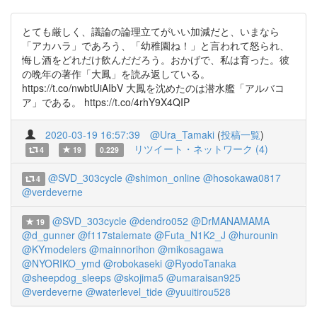
とても厳しく、議論の論理立てがいい加減だと、いまなら
「アカハラ」であろう、「幼稚園ね！」と言われて怒られ、
悔し酒をどれだけ飲んだだろう。おかげで、私は育った。彼
の晩年の著作「大鳳」を読み返している。
https://t.co/nwbtUiAIbV 大鳳を沈めたのは潜水艦「アルバコ
ア」である。 https://t.co/4rhY9X4QIP
2020-03-19 16:57:39
@Ura_Tamaki
(
投稿一覧
)
リツイート・ネットワーク (4)
4
19
0.229
@SVD_303cycle
@shimon_online
@hosokawa0817
4
@verdeverne
@SVD_303cycle
@dendro052
@DrMANAMAMA
19
@d_gunner
@f117stalemate
@Futa_N1K2_J
@hurounin
@KYmodelers
@mainnorihon
@mikosagawa
@NYORIKO_ymd
@robokaseki
@RyodoTanaka
@sheepdog_sleeps
@skojima5
@umaraisan925
@verdeverne
@waterlevel_tide
@yuuitirou528