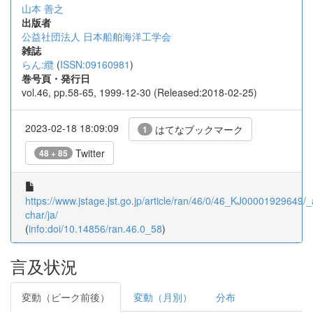
山本 善之
出版者
公益社団法人 日本船舶海洋工学会
雑誌
らん:纜
(
ISSN:09160981
)
巻号頁・発行日
vol.46, pp.58-65, 1999-12-30 (Released:2018-02-25)
2023-02-18 18:09:09
はてなブックマーク
1
Twitter
48 + 85
https://www.jstage.jst.go.jp/article/ran/46/0/46_KJ00001929649/_a
char/ja/
(
info:doi/10.14856/ran.46.0_58
)
言及状況
変動（ピーク前後）
変動（月別）
分布