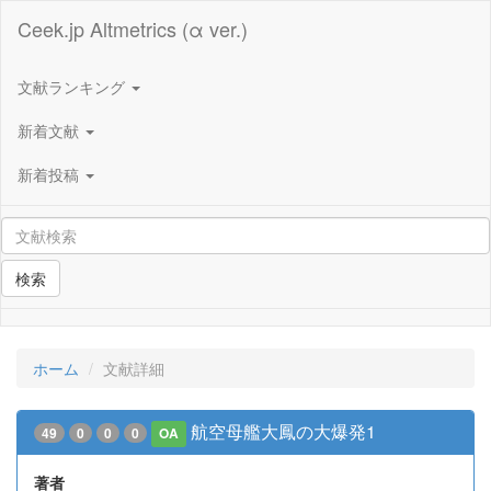
Ceek.jp Altmetrics (α ver.)
文献ランキング
新着文献
新着投稿
検索
ホーム
文献詳細
航空母艦大鳳の大爆発1
49
0
0
0
OA
著者