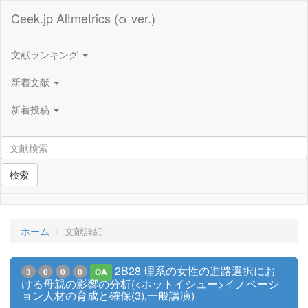
Ceek.jp Altmetrics (α ver.)
文献ランキング
新着文献
新着投稿
検索
ホーム
文献詳細
2B28 理系の女性の進路選択にお
3
0
0
0
OA
ける母親の影響の分析(<ホットイシュー>イノベーシ
ョン人材の育成と確保(3),一般講演)