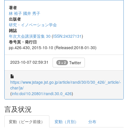
著者
林 裕子
國井 秀子
出版者
研究・イノベーション学会
雑誌
年次大会講演要旨集 30
(
ISSN:24327131
)
巻号頁・発行日
pp.426-430, 2015-10-10 (Released:2018-01-30)
2023-10-07 02:59:31
Twitter
3 + 2
https://www.jstage.jst.go.jp/article/randi/30/0/30_426/_article/-
char/ja/
(
info:doi/10.20801/randi.30.0_426
)
言及状況
変動（ピーク前後）
変動（月別）
分布