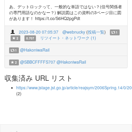
あ、デットロックって、一般的な単語ではない？(信号関係者
の専門用語なのかなー？) 解説図はこの資料の3ページ目に図
があります！ https://t.co/S6HQ2pgPdt
2023-08-20 07:05:37
@webnucky
(
投稿一覧
)
1
リツイート・ネットワーク (1)
2
0.707
@HakoniwaRail
1
@SBBCFFFFS707
@HakoniwaRail
2
収集済み URL リスト
https://www.jstage.jst.go.jp/article/reajsym/2006Spring.14/0/
(2)