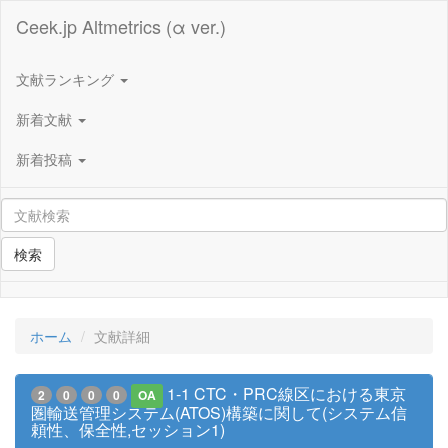
Ceek.jp Altmetrics (α ver.)
文献ランキング
新着文献
新着投稿
検索
ホーム
文献詳細
1-1 CTC・PRC線区における東京
2
0
0
0
OA
圏輸送管理システム(ATOS)構築に関して(システム信
頼性、保全性,セッション1)