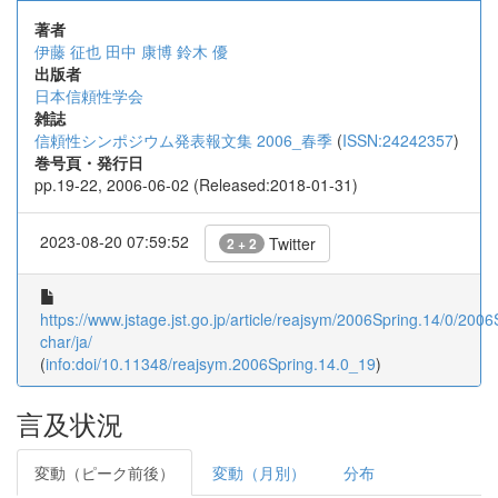
著者
伊藤 征也
田中 康博
鈴木 優
出版者
日本信頼性学会
雑誌
信頼性シンポジウム発表報文集 2006_春季
(
ISSN:24242357
)
巻号頁・発行日
pp.19-22, 2006-06-02 (Released:2018-01-31)
2023-08-20 07:59:52
Twitter
2 + 2
https://www.jstage.jst.go.jp/article/reajsym/2006Spring.14/0/2006
char/ja/
(
info:doi/10.11348/reajsym.2006Spring.14.0_19
)
言及状況
変動（ピーク前後）
変動（月別）
分布