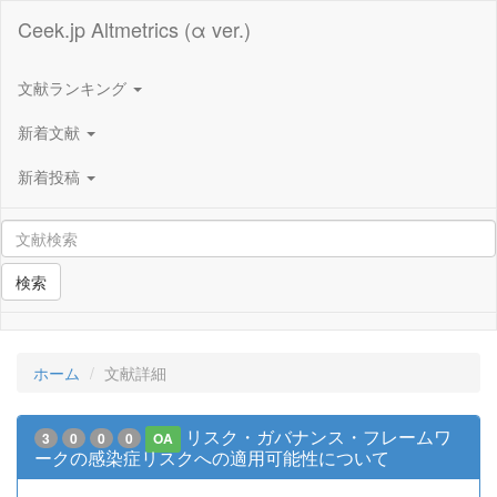
Ceek.jp Altmetrics (α ver.)
文献ランキング
新着文献
新着投稿
検索
ホーム
文献詳細
リスク・ガバナンス・フレームワ
3
0
0
0
OA
ークの感染症リスクへの適用可能性について