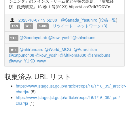
ジェンダ」のメインストリーム化と今後の課題」『環境経
済・政策研究』16 巻 1 号(2023) https://t.co/7cik7QfGTo
2023-10-07 19:52:38
@Sanada_Yasuhiro
(
投稿一覧
)
リツイート・ネットワーク (3)
3
8
0.408
@GoodbyeLab
@kow_yoshi
@shinobuns
3
@ahirunoaru
@World_MOGI
@Adarchism
8
@catpunch08
@kow_yoshi
@MtIkoma630
@shinobuns
@www_YUKO_www
収集済み URL リスト
https://www.jstage.jst.go.jp/article/reeps/16/1/16_39/_article/-
char/ja/
(5)
https://www.jstage.jst.go.jp/article/reeps/16/1/16_39/_pdf/-
char/ja
(1)