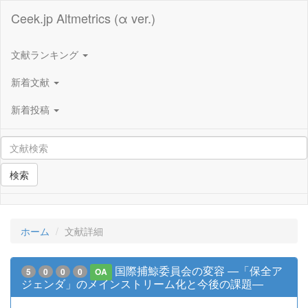
Ceek.jp Altmetrics (α ver.)
文献ランキング
新着文献
新着投稿
検索
ホーム
文献詳細
国際捕鯨委員会の変容 ―「保全ア
5
0
0
0
OA
ジェンダ」のメインストリーム化と今後の課題―