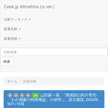
Ceek.jp Altmetrics (α ver.)
文献ランキング
新着文献
新着投稿
検索
ホーム
文献詳細
山田豪一著, 『満洲国の阿片専売-
6
0
0
0
OA
「わが満蒙の特殊権益」の研究-』, 汲古書院, 2002年,
927+18頁