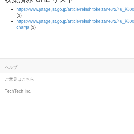
https://www.jstage.jst.go.jp/article/rekishitokeizai/46/2/46_K
(3)
https://www.jstage.jst.go.jp/article/rekishitokeizai/46/2/46_K
char/ja
(3)
ヘルプ
ご意見はこちら
TechTech Inc.