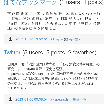
はてなブックマーク
(1 users, 1 posts)
西 成 田 豊 著 「中 国 人 強 制 連 行』 本 書 に先立 つ 5 年前
に 朝鮮人 強 制 連 行 の 研 究 「在 目朝 鮮 人 の 「臥界」 と
「帝国」国家』を刊 行 した著 者は，日 本 で 「中 国人 強 制
連行の 構造的総 体 を解 明 した
2017-11-30 12:52:00
id:raycy
(
投稿一覧
)
Twitter
(5 users, 5 posts, 2 favorites)
山田豪一著 『満洲国の阿片専売一「わが満蒙の特殊権益」の
研究一』 2004年書評「歴史と経済」
https://t.co/fcGYXc64sn ＜満州国の阿片専売の利益金が満州
国財政に占める比率…専売が軌道にのった 1935〜1937年度
の利益金が一般会計歳入決算に占める比率はそれぞれ2.2,
5.1, 8.5 ％＞
2023-04-06 09:38:54
@spearsden
(
投稿一覧
)