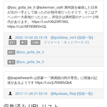
@you_gotta_be_h @ackerman_oath 満州国を確保した日本
が次の一手として狙ったのが熱河省だったそうで、そこはア
ヘンの一大産地だったとか… 岸信介は満州国のナンバー２時
代があります。 https://t.co/hXbZ9R7A5L
https://t.co/rMY8SMVmQL
2022-10-02 22:15:18
@go2sleep_ver3
(
投稿一覧
)
リツイート・ネットワーク (1)
1
1
1.000
@you_gotta_be_h
1
@you_gotta_be_h
1
@jicapistheearth 山田豪一『満洲国の阿片専売』に関連の記
述があるようです https://t.co/jLRX9EbQbA
2017-11-28 21:53:16
@Ayukawa_Reiji
(
投稿一覧
)
収集済み URL リスト