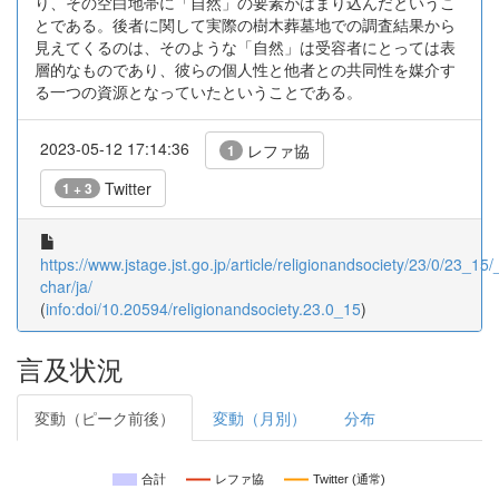
り、その空白地帯に「自然」の要素がはまり込んだというこ
とである。後者に関して実際の樹木葬墓地での調査結果から
見えてくるのは、そのような「自然」は受容者にとっては表
層的なものであり、彼らの個人性と他者との共同性を媒介す
る一つの資源となっていたということである。
2023-05-12 17:14:36
レファ協
1
Twitter
1 + 3
https://www.jstage.jst.go.jp/article/religionandsociety/23/0/23_15/_
char/ja/
(
info:doi/10.20594/religionandsociety.23.0_15
)
言及状況
変動（ピーク前後）
変動（月別）
分布
合計
レファ協
Twitter (通常)