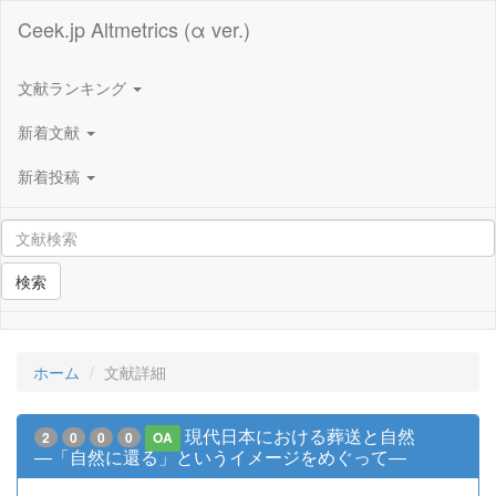
Ceek.jp Altmetrics (α ver.)
文献ランキング
新着文献
新着投稿
検索
ホーム
文献詳細
現代日本における葬送と自然
2
0
0
0
OA
―「自然に還る」というイメージをめぐって―