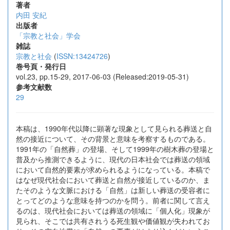
著者
内田 安紀
出版者
「宗教と社会」学会
雑誌
宗教と社会
(
ISSN:13424726
)
巻号頁・発行日
vol.23, pp.15-29, 2017-06-03 (Released:2019-05-31)
参考文献数
29
本稿は、1990年代以降に顕著な現象として見られる葬送と自
然の接近について、その背景と意味を考察するものである。
1991年の「自然葬」の登場、そして1999年の樹木葬の登場と
普及から推測できるように、現代の日本社会では葬送の領域
において自然的要素が求められるようになっている。本稿で
はなぜ現代社会において葬送と自然が接近しているのか、ま
たそのような文脈における「自然」は新しい葬送の受容者に
とってどのような意味を持つのかを問う。前者に関して言え
るのは、現代社会においては葬送の領域に「個人化」現象が
見られ、そこでは共有されうる死生観や価値観が失われてお