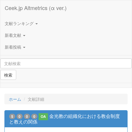
Ceek.jp Altmetrics (α ver.)
文献ランキング
新着文献
新着投稿
検索
ホーム
文献詳細
金光教の組織化における教会制度
5
0
0
0
OA
と教えの関係