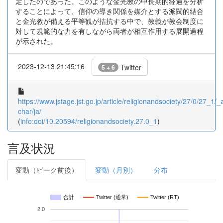
定したのであった。このような金光教の中長期的経過を分析
することによって、信仰の導き関係を媒介とする派閥的結合
と金光教が備える平等観が拮抗する中で、教義が教会制度に
対して規範的な力を有しながら両者が相互作用する展開過程
が示された。
2023-12-13 21:45:16
Twitter
5 + 6
https://www.jstage.jst.go.jp/article/religionandsociety/27/0/27_1/_a
char/ja/
(
info:doi/10.20594/religionandsociety.27.0_1
)
言及状況
変動（ピーク前後）
変動（月別）
分布
合計
Twitter (通常)
Twitter (RT)
2.0