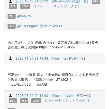
2023-12-13 21:33:33
@terashige8
(
投稿一覧
)
1
リツイート・ネットワーク (1)
2
0.000
@Imakov
1
@k_spring061
@NekoGirls11
2
あとでよむ。J-STAGE Articles - 金光教の組織化における教
会制度と教えの関係 https://t.co/lnm1FJJG8k
2023-11-27 21:49:48
@mshrhsk
(
投稿一覧
)
PDFあり。 ⇒藤井 麻央 「金光教の組織化における教会制度
と教えの関係」 『宗教と社会』27 (2021)
https://t.co/d8SmmJocMB
2023-06-25 00:15:00
@nekonoizumi
(
投稿一覧
)
リツイート・ネットワーク (1)
2
9
0.000