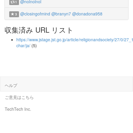
@nolnolnol
1
@closingofmind
@branyn7
@donadona958
3
収集済み URL リスト
https://www.jstage.jst.go.jp/article/religionandsociety/27/0/27_1
char/ja/
(5)
ヘルプ
ご意見はこちら
TechTech Inc.