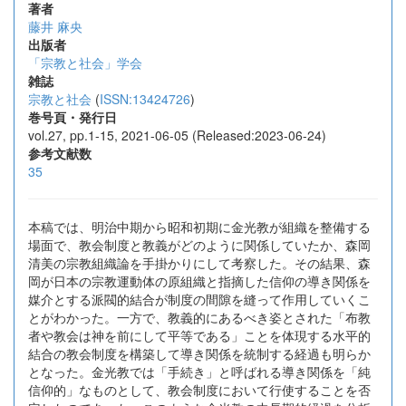
著者
藤井 麻央
出版者
「宗教と社会」学会
雑誌
宗教と社会
(
ISSN:13424726
)
巻号頁・発行日
vol.27, pp.1-15, 2021-06-05 (Released:2023-06-24)
参考文献数
35
本稿では、明治中期から昭和初期に金光教が組織を整備する
場面で、教会制度と教義がどのように関係していたか、森岡
清美の宗教組織論を手掛かりにして考察した。その結果、森
岡が日本の宗教運動体の原組織と指摘した信仰の導き関係を
媒介とする派閥的結合が制度の間隙を縫って作用していくこ
とがわかった。一方で、教義的にあるべき姿とされた「布教
者や教会は神を前にして平等である」ことを体現する水平的
結合の教会制度を構築して導き関係を統制する経過も明らか
となった。金光教では「手続き」と呼ばれる導き関係を「純
信仰的」なものとして、教会制度において行使することを否