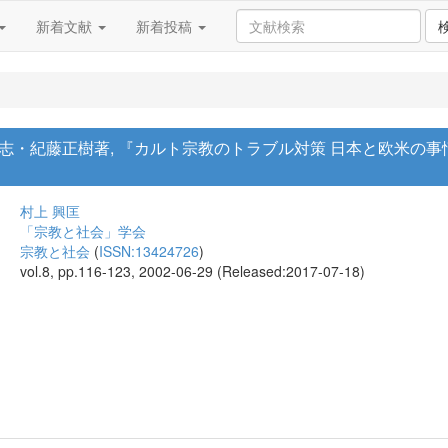
新着文献
新着投稿
・紀藤正樹著, 『カルト宗教のトラブル対策 日本と欧米の事情と取
村上 興匡
「宗教と社会」学会
宗教と社会
(
ISSN:13424726
)
vol.8, pp.116-123, 2002-06-29 (Released:2017-07-18)