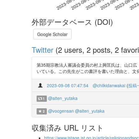
2023-08-17
2023-08-20
2023-08-23
2023
2023-08-11
2023-08-14
外部データベース (DOI)
Google Scholar
Twitter
(2 users, 2 posts, 2 favori
第35期宗教法人審議会委員の村上興匡氏は、山口広
いている。この先生がこの書評を書いた理由と、文化庁がこの先生を審
2023-09-08 07:47:54
@chiikidanwakai
(
投稿
@aiten_yutaka
1
@vocgensan
@aiten_yutaka
2
収集済み URL リスト
https://www.jstage.jst.go.jp/article/religionand