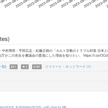
2023-09-16
2023-09-19
2023-09
-08-26
2
2023-08-29
2023-09-01
2023-09-04
2023-09-07
2023-09-10
2023-09-13
tes)
・中村周而・平田広志・紀藤正樹の『カルト宗教のトラブル対策 日本と
議会の委員にした理由を知りたい。 https://t.co/OCcto5dkRm htt
一覧
)
リツイート・ネットワーク (1)
1
2
0.707
society/8/0/8_KJ00006476765/_pdf/-char/ja
(2)