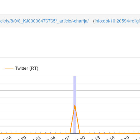
society/8/0/8_KJ00006476765/_article/-char/ja/
(
info:doi/10.20594/reli
Twitter (RT)