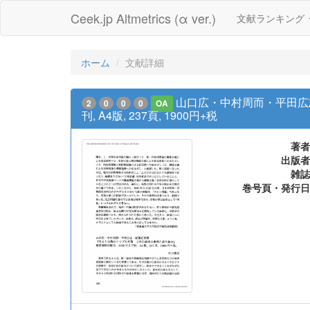
Ceek.jp Altmetrics (α ver.)
文献ランキング
ホーム
文献詳細
山口広・中村周而・平田広志
2
0
0
0
OA
刊, A4版, 237頁, 1900円+税
著者
出版者
雑誌
巻号頁・発行日