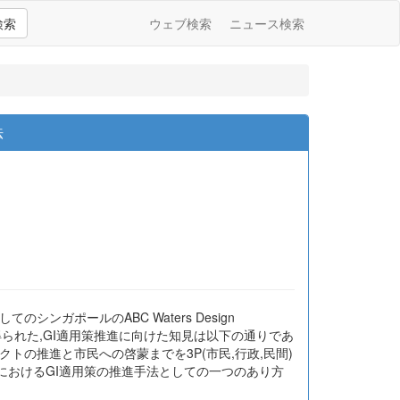
検索
ウェブ検索
ニュース検索
法
ガポールのABC Waters Design
から得られた,GI適用策推進に向けた知見は以下の通りであ
トの推進と市民への啓蒙までを3P(市民,行政,民間)
ルにおけるGI適用策の推進手法としての一つのあり方