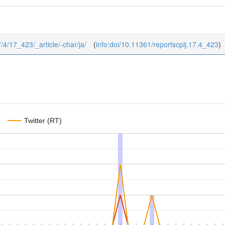
7/4/17_423/_article/-char/ja/
(
info:doi/10.11361/reportscpij.17.4_423
)
Twitter (RT)