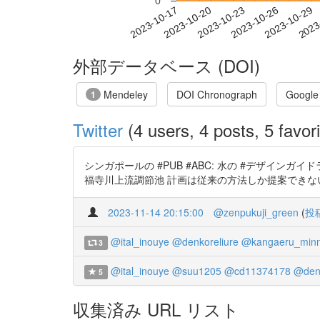
0
2023-10-23
2023-10-26
2023-10-29
2023
2023-10-17
2023-10-20
外部データベース (DOI)
Mendeley
DOI Chronograph
Google
1
Twitter
(4 users, 4 posts, 5 favori
シンガポールの #PUB #ABC: 水の #デザイ
福寺川上流調節池 計画は従来の方法しか提案できないのかな？ #
2023-11-14 20:15:00
@zenpukuji_green
(
投
@ital_inouye
@denkoreliure
@kangaeru_min
3
@ital_inouye
@suu1205
@cd11374178
@denk
5
収集済み URL リスト