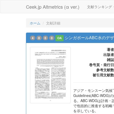
Ceek.jp Altmetrics (α ver.)
文献ランキング
ホーム
文献詳細
シンガポールABC水のデ
4
0
0
0
OA
著者
出版者
雑誌
巻号頁・発行日
参考文献数
被引用文献数
アジア・モンスーン気候下で
Guidelines(AB
る。ABC-WDGは計画
で包括的に推進する戦略で
を示している。