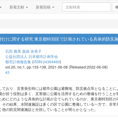
新着文献
新着投稿
付けに関する研究 東京都特別区で計画されている具体的防災
石田 雅美
薬袋 奈美子
公益社団法人 日本都市計画学会
都市計画報告集
(
ISSN:24364460
)
vol.20, no.1, pp.133-138, 2021-06-08 (Released:2022-06-08)
43
しており、災害発生時には都市公園は避難地、防災拠点等となることに
園が担う役割は多く、災害後に公園を活用するための整備を行うことが
ためにどのような具体的な計画が立てられているのか、東京都特別区の
。その結果、水関連施設は多くの区で公園に整備している一方で、非常
く他の防災関連施設と分担していることが明らかとなった。