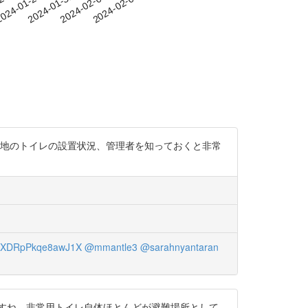
-25
024-01-28
2024-01-31
2024-02-03
2024-02-06
務地のトイレの設置状況、管理者を知っておくと非常
XDRpPkqe8awJ1X
@mmantle3
@sarahnyantaran
現在)みたいですね。非常用トイレ自体ほとんどが避難場所として