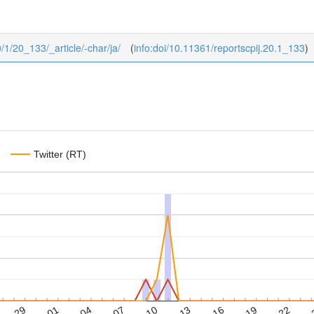
0/1/20_133/_article/-char/ja/
(
info:doi/10.11361/reportscpij.20.1_133
)
Twitter (RT)