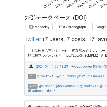
2023-12-20
2023-12-23
2023-12-26
2023
2023-12-14
2023-12-17
外部データベース (DOI)
Mendeley
DOI Chronograph
Google
0
Twitter
(7 users, 7 posts, 17 favo
これは昨日も言いましたが、東京都内ではマンホール
時に役立つと思います https://t.co/0Rf9cMKMZ1 
2024-01-11 06:49:29
@gaoqiaoren
(
投稿一
@hiroko715
@tugumi968
@1215masumasa
4
@tvflipper
@honjyoutanuki
@hiroko715
@95
12
@yodobashidai25
@gaoqiaoren この論文→https://t.co/