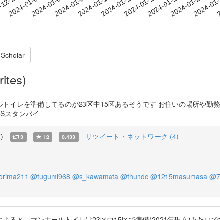
2024-01-19
2024-01-22
2024-01
-12-29
2
2024-01-01
2024-01-04
2024-01-07
2024-01-10
2024-01-13
2024-01-16
 Scholar
rites)
トイレを準備してるのが23区中15区あるそうです お住いの場所や勤
#TBSスタンバイ
覧
)
リツイート・ネットワーク (4)
3
12
0.433
orima211
@tugumi968
@s_kawamata
@thundc
@1215masumasa
@7
Y89iOf9NPn によると、マンホールトイレは23区中15区で準備(2021年