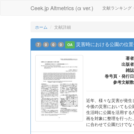
Ceek.jp Altmetrics (α ver.)
文献ランキング
ホーム
文献詳細
災害時における公園の位置
7
0
0
0
OA
著者
出版者
雑誌
巻号頁・発行日
参考文献数
近年、様々な災害が発生
今後の災害においても公
生活時に公園を活用する
画を対象に整理を行った
に合わせて公園だけでな