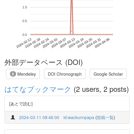
1.0
0.5
*
*
0.0
2024-03-31
2024-02-12
2024-03-01
2024-03-19
2024-04-06
2024-02-18
2024-03-07
2024-03-25
2024-02-24
2024-03-13
外部データベース (DOI)
Mendeley
DOI Chronograph
Google Scholar
0
はてなブックマーク
(2 users, 2 posts)
[あとで読む]
2024-03-11 08:46:00
id:wackunnpapa
(
投稿一覧
)