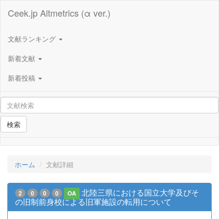
Ceek.jp Altmetrics (α ver.)
文献ランキング
新着文献
新着投稿
検索
ホーム
文献詳細
北陸三県における国立大学及びそ
2
0
0
0
OA
の旧制前身校による旧軍施設の転用について