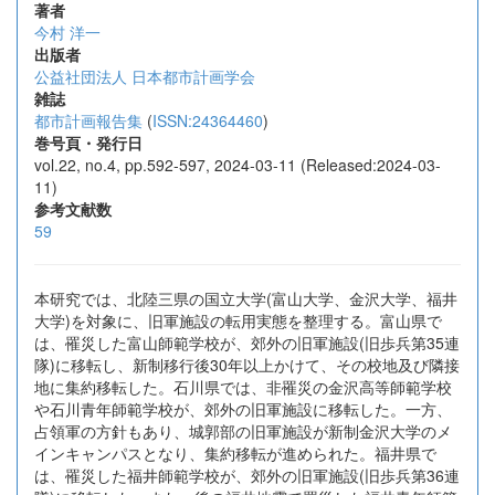
著者
今村 洋一
出版者
公益社団法人 日本都市計画学会
雑誌
都市計画報告集
(
ISSN:24364460
)
巻号頁・発行日
vol.22, no.4, pp.592-597, 2024-03-11 (Released:2024-03-
11)
参考文献数
59
本研究では、北陸三県の国立大学(富山大学、金沢大学、福井
大学)を対象に、旧軍施設の転用実態を整理する。富山県で
は、罹災した富山師範学校が、郊外の旧軍施設(旧歩兵第35連
隊)に移転し、新制移行後30年以上かけて、その校地及び隣接
地に集約移転した。石川県では、非罹災の金沢高等師範学校
や石川青年師範学校が、郊外の旧軍施設に移転した。一方、
占領軍の方針もあり、城郭部の旧軍施設が新制金沢大学のメ
インキャンパスとなり、集約移転が進められた。福井県で
は、罹災した福井師範学校が、郊外の旧軍施設(旧歩兵第36連