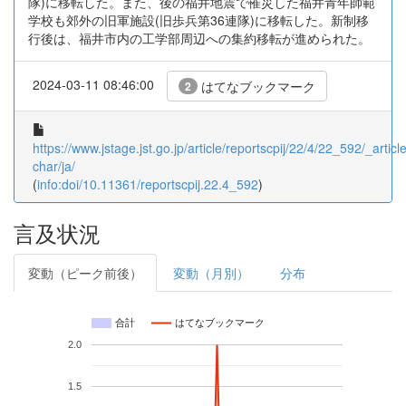
隊)に移転した。また、後の福井地震で罹災した福井青年師範
学校も郊外の旧軍施設(旧歩兵第36連隊)に移転した。新制移
行後は、福井市内の工学部周辺への集約移転が進められた。
2024-03-11 08:46:00
はてなブックマーク
2
https://www.jstage.jst.go.jp/article/reportscpij/22/4/22_592/_article
char/ja/
(
info:doi/10.11361/reportscpij.22.4_592
)
言及状況
変動（ピーク前後）
変動（月別）
分布
合計
はてなブックマーク
2.0
1.5