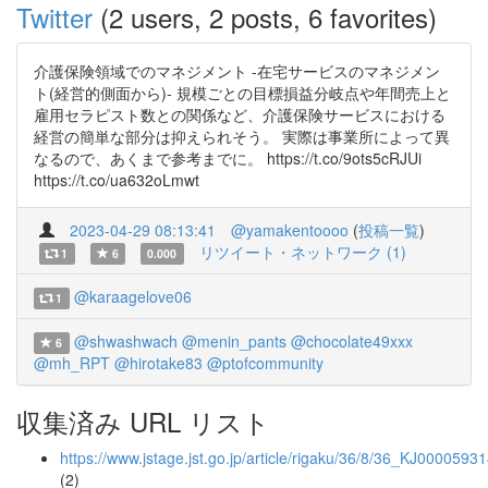
Twitter
(2 users, 2 posts, 6 favorites)
介護保険領域でのマネジメント -在宅サービスのマネジメン
ト(経営的側面から)- 規模ごとの目標損益分岐点や年間売上と
雇用セラピスト数との関係など、介護保険サービスにおける
経営の簡単な部分は抑えられそう。 実際は事業所によって異
なるので、あくまで参考までに。 https://t.co/9ots5cRJUi
https://t.co/ua632oLmwt
2023-04-29 08:13:41
@yamakentoooo
(
投稿一覧
)
リツイート・ネットワーク (1)
1
6
0.000
@karaagelove06
1
@shwashwach
@menin_pants
@chocolate49xxx
6
@mh_RPT
@hirotake83
@ptofcommunity
収集済み URL リスト
https://www.jstage.jst.go.jp/article/rigaku/36/8/36_KJ0000593
(2)