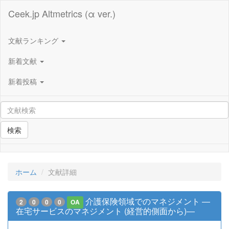
Ceek.jp Altmetrics (α ver.)
文献ランキング
新着文献
新着投稿
検索
ホーム
文献詳細
介護保険領域でのマネジメント ―
2
0
0
0
OA
在宅サービスのマネジメント (経営的側面から)―