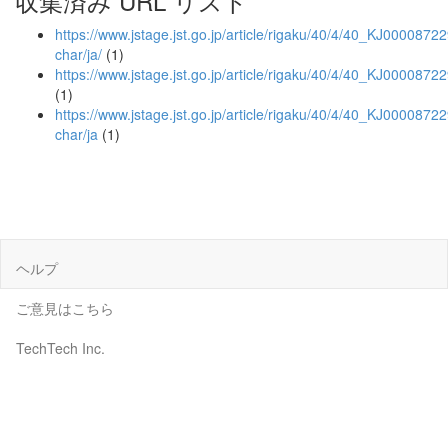
収集済み URL リスト
https://www.jstage.jst.go.jp/article/rigaku/40/4/40_KJ00008722
char/ja/
(1)
https://www.jstage.jst.go.jp/article/rigaku/40/4/40_KJ0000872
(1)
https://www.jstage.jst.go.jp/article/rigaku/40/4/40_KJ0000872
char/ja
(1)
ヘルプ
ご意見はこちら
TechTech Inc.