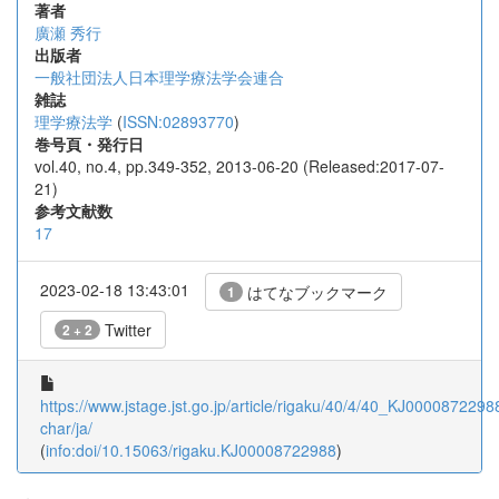
著者
廣瀬 秀行
出版者
一般社団法人日本理学療法学会連合
雑誌
理学療法学
(
ISSN:02893770
)
巻号頁・発行日
vol.40, no.4, pp.349-352, 2013-06-20 (Released:2017-07-
21)
参考文献数
17
2023-02-18 13:43:01
はてなブックマーク
1
Twitter
2 + 2
https://www.jstage.jst.go.jp/article/rigaku/40/4/40_KJ00008722988
char/ja/
(
info:doi/10.15063/rigaku.KJ00008722988
)