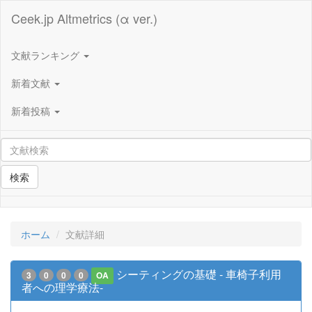
Ceek.jp Altmetrics (α ver.)
文献ランキング
新着文献
新着投稿
検索
ホーム
文献詳細
シーティングの基礎 - 車椅子利用
3
0
0
0
OA
者への理学療法-