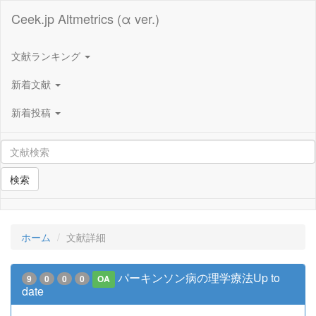
Ceek.jp Altmetrics (α ver.)
文献ランキング
新着文献
新着投稿
検索
ホーム
文献詳細
パーキンソン病の理学療法Up to
9
0
0
0
OA
date