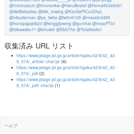
@minimalzuh
@tmnrsmkw
@HaruBestof
@Homa90345461
@AkiBabystep
@kkk_rowing
@KzoSaPICzxZihyL
@nikudarman
@ps_tw6a
@twhn0105
@masato3485
@honapqpq0623
@kinggjtpwmg
@gumhat
@nnaoPTs1
@takawaku11
@shusk6
@EbbThe
@YutaIkeda1
収集済み URL リスト
https://www.jstage.jst.go.jp/article/rigaku/42/8/42_42-
8_074/_article/-char/ja/
(6)
https://www.jstage.jst.go.jp/article/rigaku/42/8/42_42-
8_074/_pdf
(2)
https://www.jstage.jst.go.jp/article/rigaku/42/8/42_42-
8_074/_pdf/-char/ja
(1)
ヘルプ