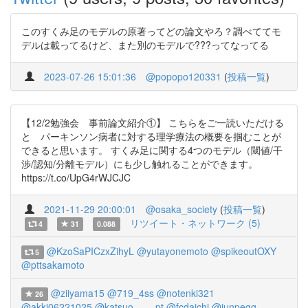
このすくみ足のモデルの原著ってどの論文やろ？調べててモ
デルは載ってるけど、また別のモデルで???ってなってる
2023-07-26 15:01:36
@popopo120331
(
投稿一覧
)
【12/2勉強会 事前論文紹介①】 こちらをご一読いただける
と パーキンソン病者に対する理学療法の概要を掴むことが
できると思います。 すくみ足に関する4つのモデル（閾値/干
渉/認知/分離モデル）にも少し触れることができます。
https://t.co/UpG4rWJCJC
2021-11-29 20:00:01
@osaka_society
(
投稿一覧
)
リツイート・ネットワーク (5)
4
31
0.088
@KzoSaPICzxZihyL
@yutayonemoto
@spikeoutOXY
5
@pttsakamoto
@ziiyama15
@719_4ss
@notenki321
26
@akki06221025
@katsuo____pt
@fcdaichi
@junpegg