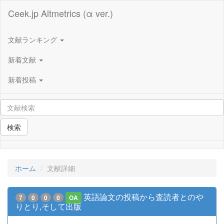
Ceek.jp Altmetrics (α ver.)
文献ランキング
新着文献
新着投稿
検索
ホーム
文献詳細
英語論文の投稿から査読者とのや
7
0
0
0
OA
りとり,そして出版