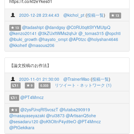
https://t.co/kf2eYkes01
2020-12-28 23:44:43
@kichol_pt
(
投稿一覧
)
13
@tadashipt
@dandgsy
@C0RU0q8SYYMUtpQ
13
@kenzo20141
@3kZUxftWMs2qhJr
@_tomas315
@opchti
@ibuki_growth
@hayato_ompt
@AP0tzc
@holyshan4646
@kkoheif
@masous206
【論文投稿のお作法】
2020-11-01 21:30:00
@TrainerWao
(
投稿一覧
)
リツイート・ネットワーク (1)
1
9
0.333
@PT4Mmcz
1
@2ysPJnqRfSvcszT
@futaba290919
9
@masayaseyazaki
@rui3873
@ArtisanQ5ohe
@sesadaru120
@oKfiOltnP4yd9eO
@PT4Mmcz
@PtGekikara