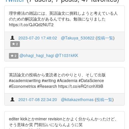
理学療法の雑誌には、英語論文に挑戦しようと考えている人
のための解説論文があるんですね。勉強になりました
https://t.co/QJiQd2NUT2
2023-07-20 17:48:02
@Takuya_530822
(
投稿一覧
)
2
@ohagi_hagi_hagi
@T1031kKK
2
英語論文の投稿から査読者とのやりとり、そして出版
#academicwriting #writing #Academia #DataScience
#Econometrics #Research https://t.co/eRQ1cnhX9B
2021-07-08 22:34:20
@kitakazethomas
(
投稿一覧
)
editer kickとかmimer revisionとかよく分からんかったけど、
そう意味か笑 門前払いにならんように笑