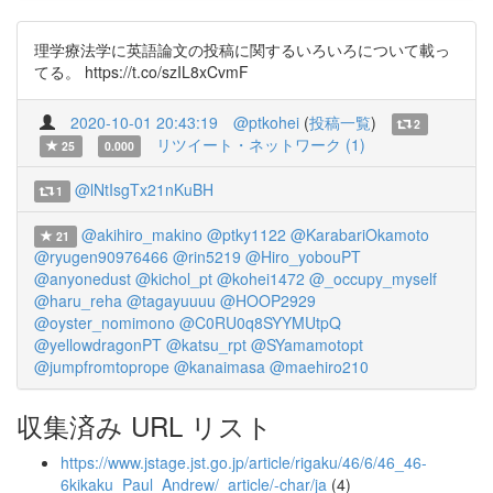
理学療法学に英語論文の投稿に関するいろいろについて載っ
てる。 https://t.co/szIL8xCvmF
2020-10-01 20:43:19
@ptkohei
(
投稿一覧
)
2
リツイート・ネットワーク (1)
25
0.000
@lNtIsgTx21nKuBH
1
@akihiro_makino
@ptky1122
@KarabariOkamoto
21
@ryugen90976466
@rin5219
@Hiro_yobouPT
@anyonedust
@kichol_pt
@kohei1472
@_occupy_myself
@haru_reha
@tagayuuuu
@HOOP2929
@oyster_nomimono
@C0RU0q8SYYMUtpQ
@yellowdragonPT
@katsu_rpt
@SYamamotopt
@jumpfromtoprope
@kanaimasa
@maehiro210
収集済み URL リスト
https://www.jstage.jst.go.jp/article/rigaku/46/6/46_46-
6kikaku_Paul_Andrew/_article/-char/ja
(4)