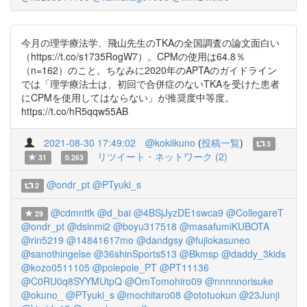
今月の理学療法学、飛山先生のTKAの全国調査の論文面白い
（https://t.co/s1735RogW7）。CPMの使用は64.8％
（n=162）のこと。ちなみに2020年のAPTAのガイドライン
では「理学療法士は、初回で合併症のないTKAを受けた患者
にCPMを使用してはならない」が推奨度中等度。
https://t.co/hR5qqw55AB
2021-08-30 17:49:02
@kokiikuno
(
投稿一覧
)
3
リツイート・ネットワーク (2)
31
0.263
@ondr_pt
@PTyuki_s
2
@cdmnttk
@d_bai
@4BSjJyzDE1swca9
@CollegareT
29
@ondr_pt
@dsinmi2
@boyu317518
@masafumiKUBOTA
@rin5219
@14841617mo
@dandgsy
@fujiokasuneo
@sanothingelse
@36shinSports513
@Bkmsp
@daddy_3kids
@kozo0511105
@polepole_PT
@PT11136
@C0RU0q8SYYMUtpQ
@OmTomohiro09
@nnnnnorisuke
@okuno_
@PTyuki_s
@mochitaro08
@ototuokun
@23Junji