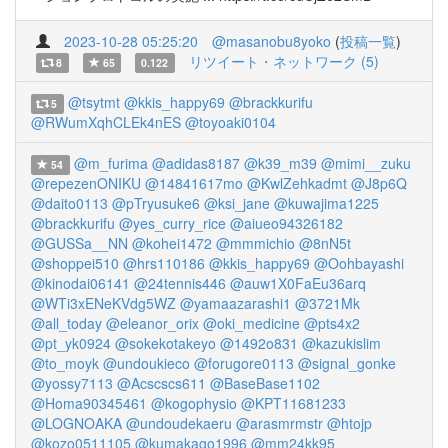
2023-10-28 05:25:20
@masanobu8yoko
(
投稿一覧
)
リツイート・ネットワーク (5)
8
65
0.122
@tsytmt
@kkis_happy69
@brackkurifu
5
@RWumXqhCLEk4nES
@toyoaki0104
@m_furima
@adidas8187
@k39_m39
@mimi__zuku
54
@repezenONIKU
@14841617mo
@KwlZehkadmt
@J8p6Q
@daito0113
@pTryusuke6
@ksi_jane
@kuwajima1225
@brackkurifu
@yes_curry_rice
@aiueo94326182
@GUSSa__NN
@kohei1472
@mmmichio
@8nN5t
@shoppei510
@hrs110186
@kkis_happy69
@Oohbayashi
@kinodai06141
@24tennis446
@auw1X0FaEu36arq
@WTi3xENeKVdg5WZ
@yamaazarashi1
@3721Mk
@all_today
@eleanor_orix
@oki_medicine
@pts4x2
@pt_yk0924
@sokekotakeyo
@1492o831
@kazukislim
@to_moyk
@undoukieco
@forugore0113
@signal_gonke
@yossy7113
@Acscscs611
@BaseBase1102
@Homa90345461
@kogophysio
@KPT11681233
@LOGNOAKA
@undoudekaeru
@arasmrmstr
@htojp
@kozo0511105
@kumakago1996
@mm24kk95