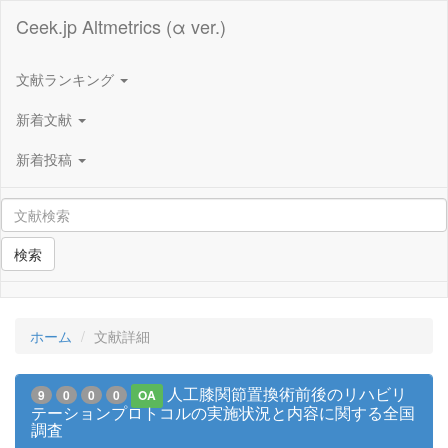
Ceek.jp Altmetrics (α ver.)
文献ランキング
新着文献
新着投稿
検索
ホーム
文献詳細
人工膝関節置換術前後のリハビリ
9
0
0
0
OA
テーションプロトコルの実施状況と内容に関する全国
調査