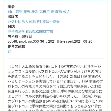
著者
飛山 義憲
藤野 雄次
高橋 哲也
藤原 俊之
出版者
公益社団法人日本理学療法士協会
雑誌
理学療法学
(
ISSN:02893770
)
巻号頁・発行日
vol.48, no.4, pp.353-361, 2021 (Released:2021-08-20)
参考文献数
24
【目的】人工膝関節置換術(以下,TKA)前後のリハビリテーシ
ョンプロトコル(以下,プロトコル)の実施状況およびその内容
を調査することを目的とした。【方法】対象はTKA 前後のリ
ハビリテーションを実施している442 施設とし,TKA 前後のプ
ロトコルの有無とその内容を問う自記式質問紙を用いた郵送
調査を行った。回答の記述に加え,手術件数および地方区分に
よるプロトコルの実施割合の違いを検討した。【結果】術前
のプロトコルの実施割合(45.4%)は術後(87.6%)に比べ低く,術
後プロトコルは手術件数の四分位範囲でもっとも少ない群に
比べもっとも多い群,次いで多い群が有意に高い実施割合を示