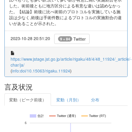
した。術前後ともに地方区分による有意な違いは認めなかっ
た。【結論】術後に比べ術前のプロトコルを実施している施
設は少なく,術後は手術件数によるプロトコルの実施割合の違
いがあることが示された。
2023-10-28 20:51:20
Twitter
9 + 84
https://www.jstage.jst.go.jp/article/rigaku/48/4/48_11924/_article/-
char/ja/
(
info:doi/10.15063/rigaku.11924
)
言及状況
変動（ピーク前後）
変動（月別）
分布
合計
Twitter (通常)
Twitter (RT)
6