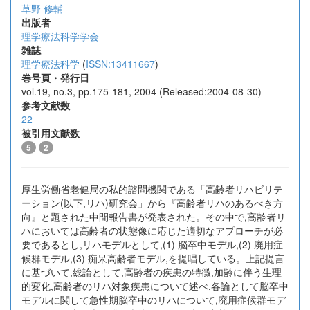
草野 修輔
出版者
理学療法科学学会
雑誌
理学療法科学
(
ISSN:13411667
)
巻号頁・発行日
vol.19, no.3, pp.175-181, 2004 (Released:2004-08-30)
参考文献数
22
被引用文献数
5
2
厚生労働省老健局の私的諮問機関である「高齢者リハビリテ
ーション(以下,リハ)研究会」から『高齢者リハのあるべき方
向』と題された中間報告書が発表された。その中で,高齢者リ
ハにおいては高齢者の状態像に応じた適切なアプローチが必
要であるとし,リハモデルとして,(1) 脳卒中モデル,(2) 廃用症
候群モデル,(3) 痴呆高齢者モデル,を提唱している。上記提言
に基づいて,総論として,高齢者の疾患の特徴,加齢に伴う生理
的変化,高齢者のリハ対象疾患について述べ,各論として脳卒中
モデルに関して急性期脳卒中のリハについて,廃用症候群モデ