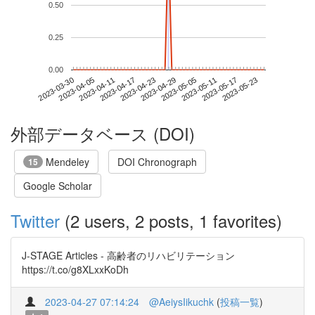
0.50
0.25
0.00
2023-05-17
2023-03-30
2023-04-17
2023-05-05
2023-05-23
2023-04-05
2023-04-23
2023-05-11
2023-04-11
2023-04-29
外部データベース (DOI)
Mendeley
DOI Chronograph
15
Google Scholar
Twitter
(2 users, 2 posts, 1 favorites)
J-STAGE Articles - 高齢者のリハビリテーション
https://t.co/g8XLxxKoDh
2023-04-27 07:14:24
@AeiysIikuchk
(
投稿一覧
)