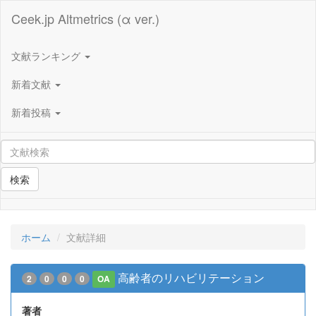
Ceek.jp Altmetrics (α ver.)
文献ランキング
新着文献
新着投稿
検索
ホーム
文献詳細
高齢者のリハビリテーション
2
0
0
0
OA
著者