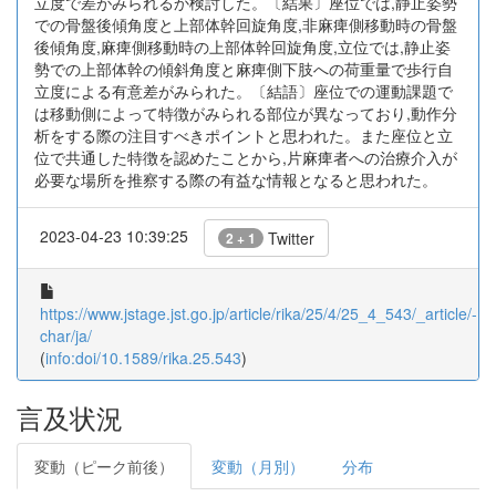
立度で差がみられるか検討した。〔結果〕座位では,静止姿勢
での骨盤後傾角度と上部体幹回旋角度,非麻痺側移動時の骨盤
後傾角度,麻痺側移動時の上部体幹回旋角度,立位では,静止姿
勢での上部体幹の傾斜角度と麻痺側下肢への荷重量で歩行自
立度による有意差がみられた。〔結語〕座位での運動課題で
は移動側によって特徴がみられる部位が異なっており,動作分
析をする際の注目すべきポイントと思われた。また座位と立
位で共通した特徴を認めたことから,片麻痺者への治療介入が
必要な場所を推察する際の有益な情報となると思われた。
2023-04-23 10:39:25
Twitter
2 + 1
https://www.jstage.jst.go.jp/article/rika/25/4/25_4_543/_article/-
char/ja/
(
info:doi/10.1589/rika.25.543
)
言及状況
変動（ピーク前後）
変動（月別）
分布