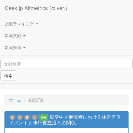
Ceek.jp Altmetrics (α ver.)
文献ランキング
新着文献
新着投稿
検索
ホーム
文献詳細
脳卒中片麻痺者における体幹アラ
2
0
0
0
OA
イメントと歩行自立度との関係