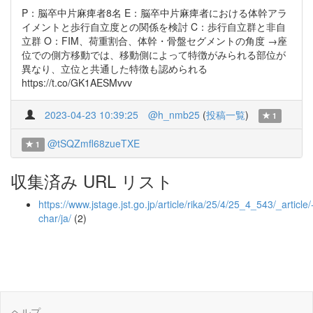
P：脳卒中片麻痺者8名 E：脳卒中片麻痺者における体幹アラ
イメントと歩行自立度との関係を検討 C：歩行自立群と非自
立群 O：FIM、荷重割合、体幹・骨盤セグメントの角度 →座
位での側方移動では、移動側によって特徴がみられる部位が
異なり、立位と共通した特徴も認められる
https://t.co/GK1AESMvvv
2023-04-23 10:39:25
@h_nmb25
(
投稿一覧
)
1
@tSQZmfl68zueTXE
1
収集済み URL リスト
https://www.jstage.jst.go.jp/article/rika/25/4/25_4_543/_article/
char/ja/
(2)
ヘルプ