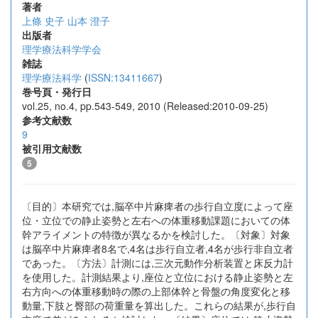
著者
上條 史子
山本 澄子
出版者
理学療法科学学会
雑誌
理学療法科学
(
ISSN:13411667
)
巻号頁・発行日
vol.25, no.4, pp.543-549, 2010 (Released:2010-09-25)
参考文献数
9
被引用文献数
5
〔目的〕本研究では,脳卒中片麻痺者の歩行自立度によって座
位・立位での静止姿勢と左右への体重移動課題においての体
幹アライメントの特徴が異なるかを検討した。〔対象〕対象
は脳卒中片麻痺者8名で,4名は歩行自立者,4名が歩行非自立者
であった。〔方法〕計測には,三次元動作分析装置と床反力計
を使用した。計測結果より,座位と立位における静止姿勢と左
右方向への体重移動時の際の上部体幹と骨盤の角度変化と移
動量,下肢と臀部の荷重量を算出した。これらの結果が,歩行自