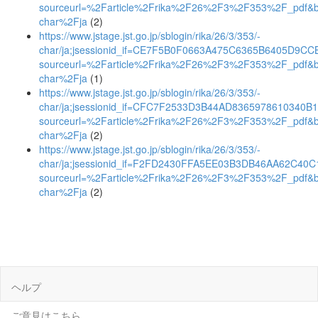
sourceurl=%2Farticle%2Frika%2F26%2F3%2F353%2F_pdf&
char%2Fja
(2)
https://www.jstage.jst.go.jp/sblogin/rika/26/3/353/-
char/ja;jsessionid_if=CE7F5B0F0663A475C6365B6405D9CC
sourceurl=%2Farticle%2Frika%2F26%2F3%2F353%2F_pdf&
char%2Fja
(1)
https://www.jstage.jst.go.jp/sblogin/rika/26/3/353/-
char/ja;jsessionid_if=CFC7F2533D3B44AD8365978610340B
sourceurl=%2Farticle%2Frika%2F26%2F3%2F353%2F_pdf&
char%2Fja
(2)
https://www.jstage.jst.go.jp/sblogin/rika/26/3/353/-
char/ja;jsessionid_if=F2FD2430FFA5EE03B3DB46AA62C40C
sourceurl=%2Farticle%2Frika%2F26%2F3%2F353%2F_pdf&
char%2Fja
(2)
ヘルプ
ご意見はこちら