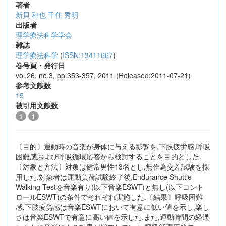
著者
新貝 和也
千住 秀明
出版者
理学療法科学学会
雑誌
理学療法科学
(
ISSN:13411667
)
巻号頁・発行日
vol.26, no.3, pp.353-357, 2011 (Released:2011-07-21)
参考文献数
15
被引用文献数
1
1
〔目的〕運動時の音楽が身体に与える影響を,下肢疲労感,呼吸
困難感および呼吸循環応答から検討することを目的とした.
〔対象と方法〕対象は健常男性13名とし,無作為交差試験を採
用した.対象者は運動負荷試験終了後,Endurance Shuttle
Walking Testを音楽有り(以下音楽ESWT)と無し(以下コント
ロールESWT)の条件でそれぞれ実施した.〔結果〕呼吸困難
感,下肢疲労感は音楽ESWTにおいて有意に低い値を示し,楽し
さは音楽ESWTで有意に高い値を示した.また,運動時間の経過