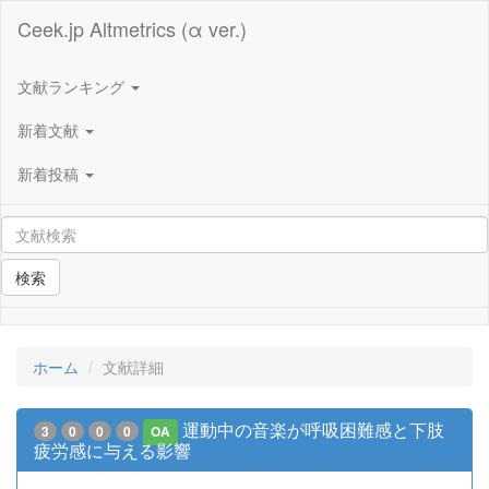
Ceek.jp Altmetrics (α ver.)
文献ランキング
新着文献
新着投稿
検索
ホーム
文献詳細
運動中の音楽が呼吸困難感と下肢
3
0
0
0
OA
疲労感に与える影響