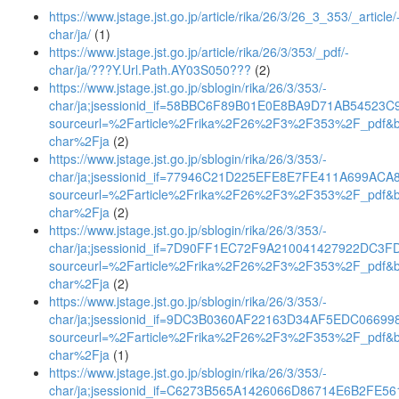
https://www.jstage.jst.go.jp/article/rika/26/3/26_3_353/_article/
char/ja/
(1)
https://www.jstage.jst.go.jp/article/rika/26/3/353/_pdf/-
char/ja/???Y.Url.Path.AY03S050???
(2)
https://www.jstage.jst.go.jp/sblogin/rika/26/3/353/-
char/ja;jsessionid_if=58BBC6F89B01E0E8BA9D71AB54523C
sourceurl=%2Farticle%2Frika%2F26%2F3%2F353%2F_pdf&
char%2Fja
(2)
https://www.jstage.jst.go.jp/sblogin/rika/26/3/353/-
char/ja;jsessionid_if=77946C21D225EFE8E7FE411A699ACA
sourceurl=%2Farticle%2Frika%2F26%2F3%2F353%2F_pdf&
char%2Fja
(2)
https://www.jstage.jst.go.jp/sblogin/rika/26/3/353/-
char/ja;jsessionid_if=7D90FF1EC72F9A210041427922DC3F
sourceurl=%2Farticle%2Frika%2F26%2F3%2F353%2F_pdf&
char%2Fja
(2)
https://www.jstage.jst.go.jp/sblogin/rika/26/3/353/-
char/ja;jsessionid_if=9DC3B0360AF22163D34AF5EDC06699
sourceurl=%2Farticle%2Frika%2F26%2F3%2F353%2F_pdf&
char%2Fja
(1)
https://www.jstage.jst.go.jp/sblogin/rika/26/3/353/-
char/ja;jsessionid_if=C6273B565A1426066D86714E6B2FE56