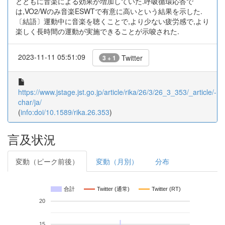
とともに音楽による効果が増加していた.呼吸循環応答で
は,VO2/Wのみ音楽ESWTで有意に高いという結果を示した.
〔結語〕運動中に音楽を聴くことで,より少ない疲労感で,より
楽しく長時間の運動が実施できることが示唆された.
2023-11-11 05:51:09
Twitter
3 + 1
https://www.jstage.jst.go.jp/article/rika/26/3/26_3_353/_article/-
char/ja/
(
info:doi/10.1589/rika.26.353
)
言及状況
変動（ピーク前後）
変動（月別）
分布
合計
Twitter (通常)
Twitter (RT)
20
15