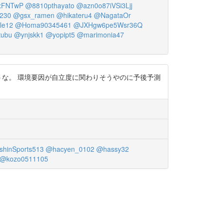
xFNTwP
@8810pthayato
@azn0o87iVSi3Ljj
230
@gsx_ramen
@hikateru4
@NagataOr
le12
@Homa90345461
@JXHgw6pe5Wsr36Q
ubu
@ynjskk1
@yopipt5
@marimonia47
うな。 環境要因が自立度に関わりそうやのに予後予測
hinSports513
@hacyen_0102
@hassy32
@kozo0511105