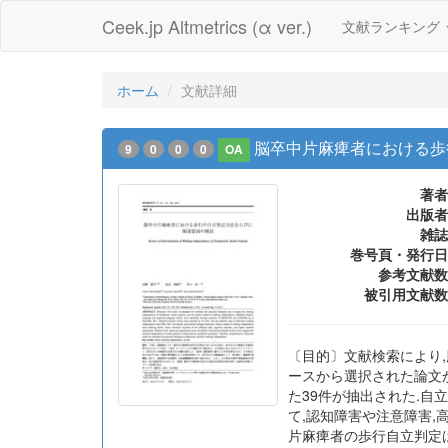
Ceek.jp Altmetrics (α ver.)
文献ランキング
ホーム
文献詳細
脳卒中片麻痺者における歩
9
0
0
0
OA
著者
出版者
雑誌
巻号頁・発行日
参考文献数
被引用文献数
〔目的〕文献検索により
ースから選択された論文
た39件が抽出された.自
て,認知障害や注意障害,
片麻痺者の歩行自立判定