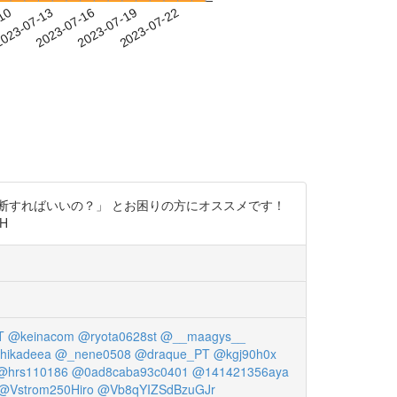
-10
023-07-13
2023-07-16
2023-07-19
2023-07-22
断すればいいの？」 とお困りの方にオススメです！
H
T
@keinacom
@ryota0628st
@__maagys__
hikadeea
@_nene0508
@draque_PT
@kgj90h0x
@hrs110186
@0ad8caba93c0401
@141421356aya
@Vstrom250Hiro
@Vb8qYIZSdBzuGJr