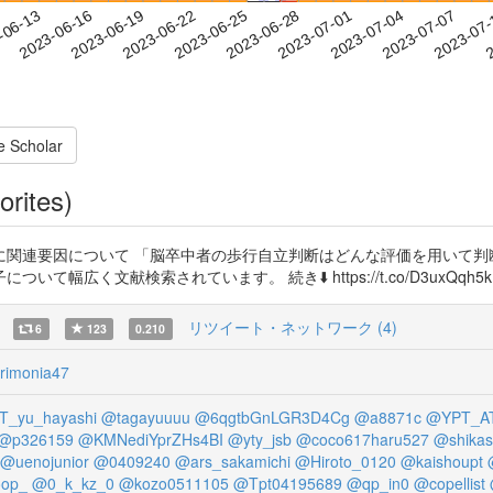
2023-07-04
2023-07-07
2023-07
-06-13
2
2023-06-16
2023-06-19
2023-06-22
2023-06-25
2023-06-28
2023-07-01
e Scholar
orites)
関連要因について 「脳卒中者の歩行自立判断はどんな評価を用いて判
広く文献検索されています。 続き⬇️ https://t.co/D3uxQqh5k
リツイート・ネットワーク (4)
6
123
0.210
imonia47
_yu_hayashi
@tagayuuuu
@6qgtbGnLGR3D4Cg
@a8871c
@YPT_A
@p326159
@KMNediYprZHs4BI
@yty_jsb
@coco617haru527
@shikas
@uenojunior
@0409240
@ars_sakamichi
@Hiroto_0120
@kaishoupt
op_
@0_k_kz_0
@kozo0511105
@Tpt04195689
@qp_in0
@copellist