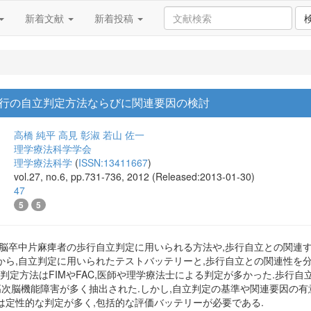
新着文献
新着投稿
行の自立判定方法ならびに関連要因の検討
高橋 純平
高見 彰淑
若山 佐一
理学療法科学学会
理学療法科学
(
ISSN:13411667
)
vol.27, no.6, pp.731-736, 2012 (Released:2013-01-30)
47
5
5
,脳卒中片麻痺者の歩行自立判定に用いられる方法や,歩行自立との関連
から,自立判定に用いられたテストバッテリーと,歩行自立との関連性を
立判定方法はFIMやFAC,医師や理学療法士による判定が多かった.歩行自
高次脳機能障害が多く抽出された.しかし,自立判定の基準や関連要因の
は定性的な判定が多く,包括的な評価バッテリーが必要である.