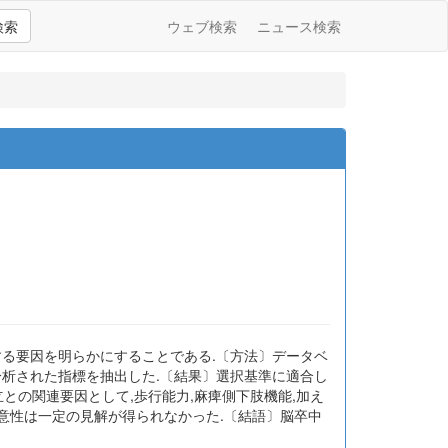
検索
ウェブ検索
ニュース検索
する要因を明らかにすることである.〔方法〕データベ
分析された指標を抽出した.〔結果〕選択基準に適合し
立との関連要因として,歩行能力,麻痺側下肢機能,加え
有意性は一定の見解が得られなかった.〔結語〕脳卒中