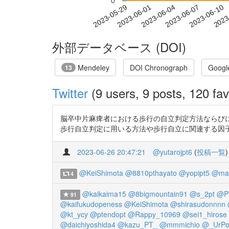
0
2023-06-04
2023-06-07
2023-06-10
2023
2023-05-29
2023-06-01
外部データベース (DOI)
Mendeley
DOI Chronograph
Googl
13
Twitter
(9 users, 9 posts, 120 fav
脳卒中片麻痺者における歩行の自立判定方法ならびに
歩行自立判定に用いる方法や歩行自立に関連する因子について幅
2023-06-26 20:47:21
@yutarojpt6
(
投稿一覧
)
@KeiShimota
@8810pthayato
@yopipt5
@mar
4
@kaikaima15
@8bigmountain91
@s_2pt
@PT
91
@kaifukudopeness
@KeiShimota
@shirasudonnnn
@kt_ycy
@ptendopt
@Rappy_10969
@sei1_hirose
@daichiyoshida4
@kazu_PT_
@mmmichio
@_UrPo