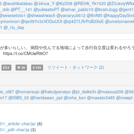
6
@aoshibatakao
@J4nus_Y
@KzD08
@REHA_Yk1020
@Z0JsviyWN
u_dxb
@PT__141
@yukisaitoPT
@aimar_pablo10
@brainJogg
@gent1
@sesesetoto1
@shwashwach
@yanaryu0612
@8nN5t
@happyDaySmi
ymorimori
@qe39Yv3zVODoUOt
@qt4D7LRrPoB3XeE
@umetomamet
21
@_riu_day
観が多いらしい。 病院や住んでる地域によって歩行自立度は変わるやろ
/t.co/CMUwRiitO7
リツイート・ネットワーク (2)
2
26
0.154
o_ot87
@romansujo
@hakuijyanaiyo
@pt_daikichi
@masous206
@36s
ki17
@ISBS_02
@haridawan_ppt
@reha_kon
@masato3485
@mswpt
31/_article/-char/ja/
(6)
731/_pdf/-char/ja
(3)