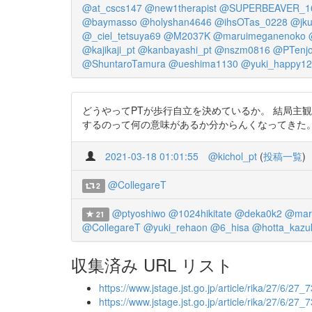
@at_cscs147
@new1therapist
@SUPERBEAVER_1
@baymasso
@holyshan4646
@ihsOTas_0228
@jk
@_ciel_tetsuya69
@M2037K
@maruimeganenoko
@kajikaji_pt
@kanbayashi_pt
@nszm0816
@PTenjo
@ShuntaroTamura
@ueshima1130
@yuki_happy1
どうやってPTが歩行自立を決めているか。 結局主
するのって何の意味があるか分からんくなってきた。 https:/
2021-03-18 01:01:55
@kichol_pt
(
投稿一覧
)
@CollegareT
2
@ptyoshiwo
@1024hikitate
@deka0k2
@mari
21
@CollegareT
@yuki_rehaon
@6_hisa
@hotta_kazu
収集済み URL リスト
https://www.jstage.jst.go.jp/article/rika/27/6/27_7
https://www.jstage.jst.go.jp/article/rika/27/6/27_