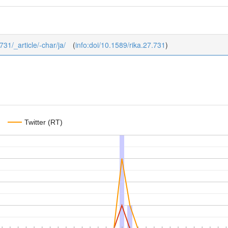
731/_article/-char/ja/
(
info:doi/10.1589/rika.27.731
)
Twitter (RT)