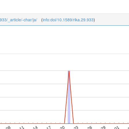
933/_article/-char/ja/
(
info:doi/10.1589/rika.29.933
)