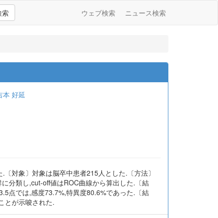
検索
ウェブ検索
ニュース検索
吉本 好延
た.〔対象〕対象は脳卒中患者215人とした.〔方法〕
し,cut-off値はROC曲線から算出した.〔結
値23.5点では,感度73.7%,特異度80.6%であった.〔結
ることが示唆された.