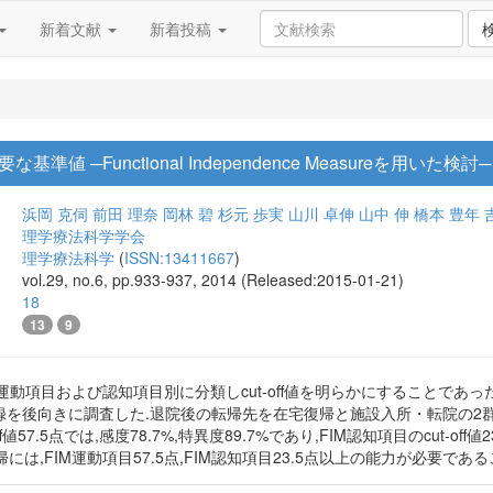
新着文献
新着投稿
 ─Functional Independence Measureを用いた検討─
浜岡 克伺
前田 理奈
岡林 碧
杉元 歩実
山川 卓伸
山中 伸
橋本 豊年
理学療法科学学会
理学療法科学
(
ISSN:13411667
)
vol.29, no.6, pp.933-937, 2014 (Released:2015-01-21)
18
13
9
を運動項目および認知項目別に分類しcut-off値を明らかにすることであっ
録を後向きに調査した.退院後の転帰先を在宅復帰と施設入所・転院の2群に分類
f値57.5点では,感度78.7%,特異度89.7%であり,FIM認知項目のcut-off
は,FIM運動項目57.5点,FIM認知項目23.5点以上の能力が必要であ