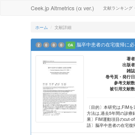
Ceek.jp Altmetrics (α ver.)
文献ランキング
ホーム
文献詳細
脳卒中患者の在宅復帰に必要な基準値
2
0
0
0
OA
著者
出版者
雑誌
巻号頁・発行日
参考文献数
被引用文献数
〔目的〕本研究は,FIM
方法は,過去5年間の診療
果〕FIM運動項目のcut-of
語〕脳卒中患者の在宅復帰に