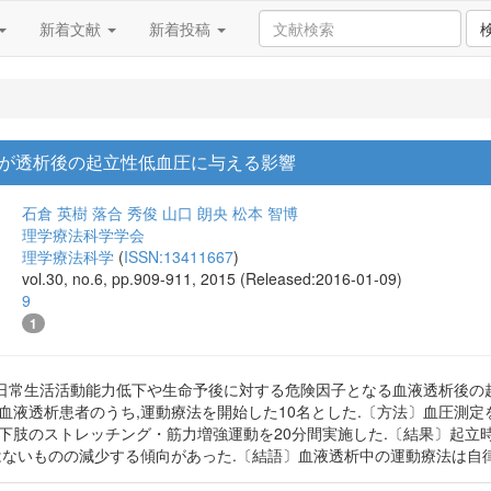
新着文献
新着投稿
が透析後の起立性低血圧に与える影響
石倉 英樹
落合 秀俊
山口 朗央
松本 智博
理学療法科学学会
理学療法科学
(
ISSN:13411667
)
vol.30, no.6, pp.909-911, 2015 (Released:2016-01-09)
9
1
日常生活活動能力低下や生命予後に対する危険因子となる血液透析後の
血液透析患者のうち,運動療法を開始した10名とした.〔方法〕血圧測定
両下肢のストレッチング・筋力増強運動を20分間実施した.〔結果〕起
はないものの減少する傾向があった.〔結語〕血液透析中の運動療法は自