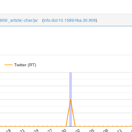
909/_article/-char/ja/
(
info:doi/10.1589/rika.30.909
)
Twitter (RT)