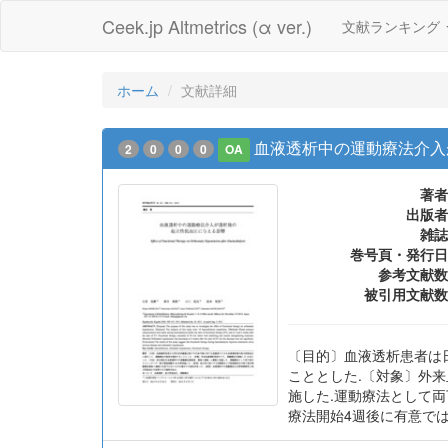
Ceek.jp Altmetrics (α ver.)
文献ランキング
ホーム
文献詳細
血液透析中の運動療法介入
2
0
0
0
OA
著者
出版者
雑誌
巻号頁・発行日
参考文献数
被引用文献数
〔目的〕血液透析患者は
こととした.〔対象〕外来
施した.運動療法として
療法開始4週後に有意で