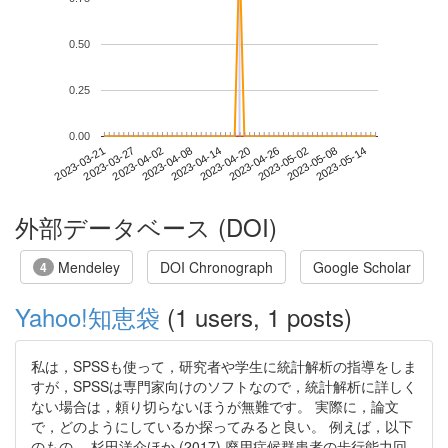
0.50
0.25
0.00
2023-05-08
2023-03-21
2023-04-08
2023-04-26
2023-05-14
2023-03-27
2023-04-14
2023-05-02
2023-04-02
2023-04-20
外部データベース (DOI)
Mendeley
DOI Chronograph
Google Scholar
4
Yahoo!知恵袋
(1 users, 1 posts)
私は，SPSSも使って，研究者や学生に統計解析の指導をしま
すが，SPSSは専門家向けのソフトなので，統計解析に詳しく
ない場合は，頼り切らないほうが無難です。 実際に，論文
で，どのようにしているか探ってみると良い。 例えば，以下
のもの。 杉田洋介ほか (2017) 廃用症候群患者の歩行能力回