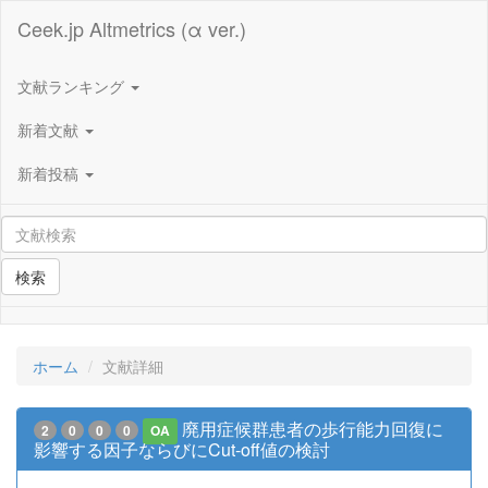
Ceek.jp Altmetrics (α ver.)
文献ランキング
新着文献
新着投稿
検索
ホーム
文献詳細
廃用症候群患者の歩行能力回復に
2
0
0
0
OA
影響する因子ならびにCut-off値の検討