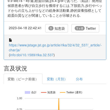
9.9 METs・時/週,総蛋白値は6.4 g/dlであった.〔結語〕廃用症
候群患者が再び自立歩行を獲得するには,下肢筋力,歩行やベッ
ドからの立ち上がりなどの総身体活動量,静的栄養指標として
総蛋白質などが関連していることが示唆される.
2023-04-18 22:42:41
知恵袋
Twitter
1
1 + 0
https://www.jstage.jst.go.jp/article/rika/32/4/32_537/_article/-
char/ja/
(
info:doi/10.1589/rika.32.537
)
言及状況
変動（ピーク前後）
変動（月別）
分布
合計
知恵袋
Twitter (通常)
1.00
0.75