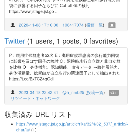
復に影響する因子ならびに Cut-off 値の検討
https://www.jstage.jst.go ...
2020-11-08 17:16:00
108417974
(
投稿一覧
)
Twitter
(1 users, 1 posts, 0 favorites)
P：廃用症候群患者52名 E：廃用症候群患者の歩行能力回復
に影響を及ぼす因子の検討 C：退院時歩行自立群と非自立群
を比較 O：身体機能、認知機能、血液データ →膝伸展筋力、
身体活動量、総蛋白が自立歩行の関連因子として抽出された
https://t.co/BxTCZ4qOdl
2023-04-18 22:42:41
@h_nmb25
(
投稿一覧
)
1
リツイート・ネットワーク
収集済み URL リスト
https://www.jstage.jst.go.jp/article/rika/32/4/32_537/_article/-
char/ja/
(1)