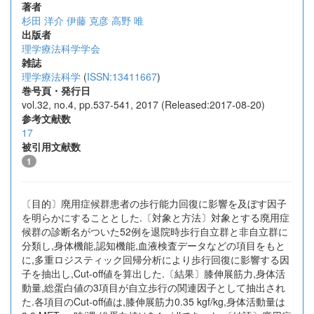
著者
杉田 洋介
伊藤 克彦
高野 唯
出版者
理学療法科学学会
雑誌
理学療法科学
(
ISSN:13411667
)
巻号頁・発行日
vol.32, no.4, pp.537-541, 2017 (Released:2017-08-20)
参考文献数
17
被引用文献数
1
〔目的〕廃用症候群患者の歩行能力回復に影響を及ぼす因子
を明らかにすることとした.〔対象と方法〕対象とする廃用症
候群の診断名がついた52例を退院時歩行自立群と非自立群に
分類し,身体機能,認知機能,血液検査データなどの項目をもと
に,多重ロジスティック回帰分析により歩行回復に影響する因
子を抽出し,Cut-off値を算出した.〔結果〕膝伸展筋力,身体活
動量,総蛋白値の3項目が自立歩行の関連因子として抽出され
た.各項目のCut-off値は,膝伸展筋力0.35 kgf/kg,身体活動量は