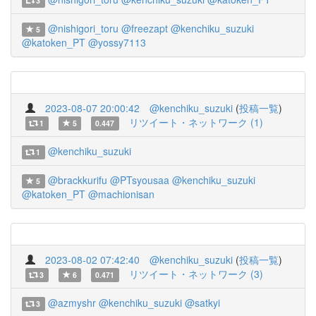
3
@nishigori_toru
@freezapt
@kenchiku_suzuki
5
@katoken_PT
@yossy7113
2023-08-07 20:00:42
@kenchiku_suzuki
(
投稿一覧
)
リツイート・ネットワーク (1)
1
5
0.447
@kenchiku_suzuki
1
@brackkurifu
@PTsyousaa
@kenchiku_suzuki
5
@katoken_PT
@machionisan
2023-08-02 07:42:40
@kenchiku_suzuki
(
投稿一覧
)
リツイート・ネットワーク (3)
3
6
0.471
@azmyshr
@kenchiku_suzuki
@satkyi
3