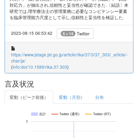
対応力」が抽出され,信頼性と妥当性が確認できた.〔結語〕本
研究では,理学療法士の管理業務に必要なコンピテンシー要素
を臨床管理能力尺度として示し,信頼性と妥当性を検証した.
2023-08-15 06:53:42
Twitter
5 + 14
https://www.jstage.jst.go.jp/article/rika/37/3/37_303/_article/-
char/ja/
(
info:doi/10.1589/rika.37.303
)
言及状況
変動（ピーク前後）
変動（月別）
分布
合計
Twitter (通常)
Twitter (RT)
3