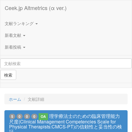
Ceek.jp Altmetrics (α ver.)
文献ランキング
新着文献
新着投稿
検索
ホーム
文献詳細
理学療法士のための臨床管理能力
5
0
0
0
OA
尺度(Clinical Management Competencies Scale for
Physical Therapists:CMCS-PT)の信頼性と妥当性の検
証