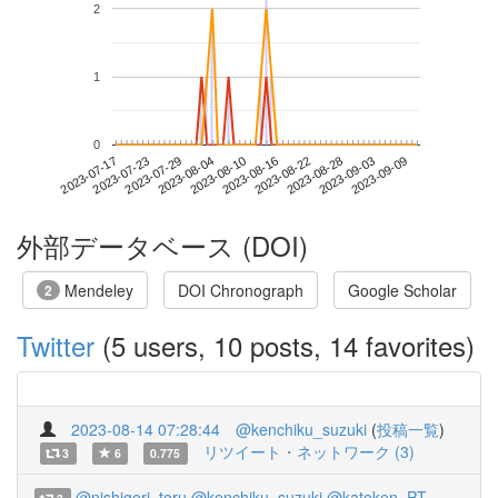
2
1
0
2023-09-03
2023-07-17
2023-08-04
2023-08-22
2023-09-09
2023-07-23
2023-08-10
2023-08-28
2023-07-29
2023-08-16
外部データベース (DOI)
Mendeley
DOI Chronograph
Google Scholar
2
Twitter
(5 users, 10 posts, 14 favorites)
2023-08-14 07:28:44
@kenchiku_suzuki
(
投稿一覧
)
リツイート・ネットワーク (3)
3
6
0.775
@nishigori_toru
@kenchiku_suzuki
@katoken_PT