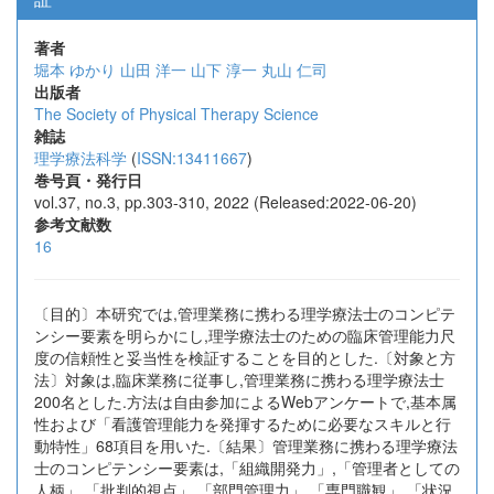
著者
堀本 ゆかり
山田 洋一
山下 淳一
丸山 仁司
出版者
The Society of Physical Therapy Science
雑誌
理学療法科学
(
ISSN:13411667
)
巻号頁・発行日
vol.37, no.3, pp.303-310, 2022 (Released:2022-06-20)
参考文献数
16
〔目的〕本研究では,管理業務に携わる理学療法士のコンピテ
ンシー要素を明らかにし,理学療法士のための臨床管理能力尺
度の信頼性と妥当性を検証することを目的とした.〔対象と方
法〕対象は,臨床業務に従事し,管理業務に携わる理学療法士
200名とした.方法は自由参加によるWebアンケートで,基本属
性および「看護管理能力を発揮するために必要なスキルと行
動特性」68項目を用いた.〔結果〕管理業務に携わる理学療法
士のコンピテンシー要素は,「組織開発力」,「管理者としての
人柄」,「批判的視点」,「部門管理力」,「専門職観」,「状況