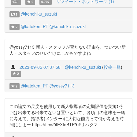
リツイート・ネットワーク (1)
1
2
0.707
@kenchiku_suzuki
1
@katoken_PT
@kenchiku_suzuki
2
@yossy7113 新人・スタッフが育たない理由を、ついつい新
人・スタッフのせいだけにしがちですよね
2023-09-05 07:37:58
@kenchiku_suzuki
(
投稿一覧
)
2
@katoken_PT
@yossy7113
2
この論文の尺度を使用して新人指導者の定期評価を実施❗ 今
回は出来てる出来てないは置いといて、各項目の意味を一緒
に考えて、指導者(メンター)に大切な能力って何か考える時
間にしよー https://t.co/0fEXIeBTP9 #リハタマ