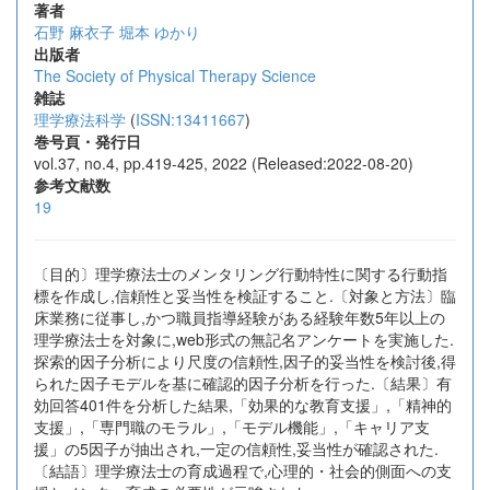
著者
石野 麻衣子
堀本 ゆかり
出版者
The Society of Physical Therapy Science
雑誌
理学療法科学
(
ISSN:13411667
)
巻号頁・発行日
vol.37, no.4, pp.419-425, 2022 (Released:2022-08-20)
参考文献数
19
〔目的〕理学療法士のメンタリング行動特性に関する行動指
標を作成し,信頼性と妥当性を検証すること.〔対象と方法〕臨
床業務に従事し,かつ職員指導経験がある経験年数5年以上の
理学療法士を対象に,web形式の無記名アンケートを実施した.
探索的因子分析により尺度の信頼性,因子的妥当性を検討後,得
られた因子モデルを基に確認的因子分析を行った.〔結果〕有
効回答401件を分析した結果,「効果的な教育支援」,「精神的
支援」,「専門職のモラル」,「モデル機能」,「キャリア支
援」の5因子が抽出され,一定の信頼性,妥当性が確認された.
〔結語〕理学療法士の育成過程で,心理的・社会的側面への支