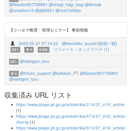
@Naoton907726891
@ohagi_hagi_hagi
@tknnok
@umaibou15
@jiji82951
@root1000po
【リハタマ教育・管理セミナー】 事前情報
2023-05-27 07:14:22
@kenchiku_suzuki
(
投稿一覧
)
リツイート・ネットワーク (1)
1
4
0.500
@nishigori_toru
1
@future_support
@katoken_PT
@Naoton907726891
4
@nishigori_toru
収集済み URL リスト
https://www.jstage.jst.go.jp/article/rika/37/4/37_419/_article
(1)
https://www.jstage.jst.go.jp/article/rika/37/4/37_419/_article/-
char/ja
(1)
https://www.jstage.jst.go.jp/article/rika/37/4/37_419/_article/-