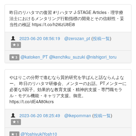
昨日のリハタマの復習 #リハタマ J-STAGE Articles - 理学療
法士におけるメンタリング行動指標の開発とその信頼性・妥
当性の検証 https://t.co/h2i6zU8Ei8
2023-06-20 08:56:19
@zerozan_pt
(
投稿一覧
)
3
@katoken_PT
@kenchiku_suzuki
@nishigori_toru
3
やはりこの分野で進むなら質的研究を学ばんと話ならんよな
ー。 昨日のリハタマ研修会、メンターのお話。PTメンターに
必要な5因子。効果的な教育支援・精神的支援・専門職モラ
ル・モデル機能・キャリア支援。御意。
https://t.co/dE4A80kcrs
2023-06-20 08:25:49
@ikepomman
(
投稿一覧
)
1
@YoshiyukiYosh10
1