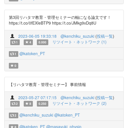
第3回リハタマ教育・管理セミナーの軸になる論文です！
https://t.co/0fEXIeBTP9 https://t.co/JMkg9xDq8U
2023-06-05 19:33:18
@kenchiku_suzuki
(
投稿一覧
)
リツイート・ネットワーク (1)
1
4
0.000
@katoken_PT
1
0
【リハタマ教育・管理セミナー】 事前情報
2023-05-27 07:17:15
@kenchiku_suzuki
(
投稿一覧
)
リツイート・ネットワーク (2)
2
8
0.250
@kenchiku_suzuki
@katoken_PT
2
@katoken_PT
@masayuki_physio
8