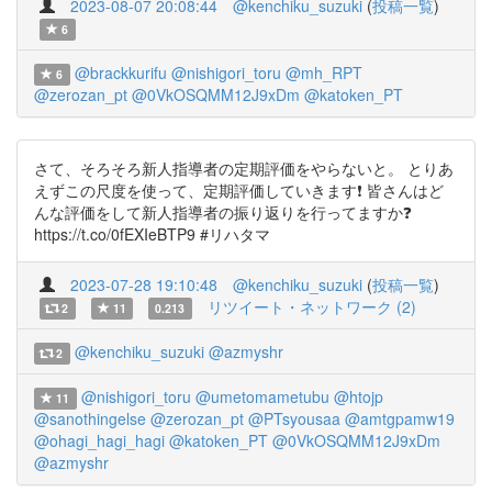
2023-08-07 20:08:44
@kenchiku_suzuki
(
投稿一覧
)
6
@brackkurifu
@nishigori_toru
@mh_RPT
6
@zerozan_pt
@0VkOSQMM12J9xDm
@katoken_PT
さて、そろそろ新人指導者の定期評価をやらないと。 とりあ
えずこの尺度を使って、定期評価していきます❗ 皆さんはど
んな評価をして新人指導者の振り返りを行ってますか❓
https://t.co/0fEXIeBTP9 #リハタマ
2023-07-28 19:10:48
@kenchiku_suzuki
(
投稿一覧
)
リツイート・ネットワーク (2)
2
11
0.213
@kenchiku_suzuki
@azmyshr
2
@nishigori_toru
@umetomametubu
@htojp
11
@sanothingelse
@zerozan_pt
@PTsyousaa
@amtgpamw19
@ohagi_hagi_hagi
@katoken_PT
@0VkOSQMM12J9xDm
@azmyshr