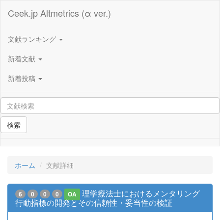
Ceek.jp Altmetrics (α ver.)
文献ランキング
新着文献
新着投稿
検索
ホーム
文献詳細
理学療法士におけるメンタリング
6
0
0
0
OA
行動指標の開発とその信頼性・妥当性の検証