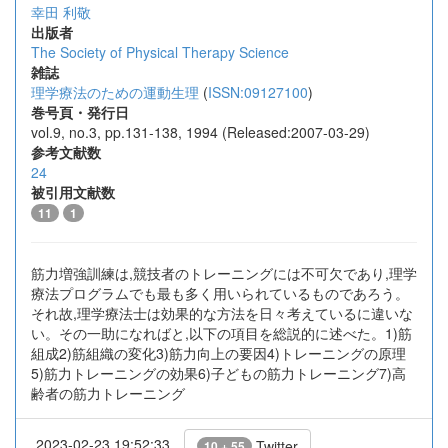
幸田 利敬
出版者
The Society of Physical Therapy Science
雑誌
理学療法のための運動生理
(
ISSN:09127100
)
巻号頁・発行日
vol.9, no.3, pp.131-138, 1994 (Released:2007-03-29)
参考文献数
24
被引用文献数
11
1
筋力増強訓練は,競技者のトレーニングには不可欠であり,理学
療法プログラムでも最も多く用いられているものであろう。
それ故,理学療法士は効果的な方法を日々考えているに違いな
い。その一助になればと,以下の項目を総説的に述べた。1)筋
組成2)筋組織の変化3)筋力向上の要因4)トレーニングの原理
5)筋力トレーニングの効果6)子どもの筋力トレーニング7)高
齢者の筋力トレーニング
2023-02-23 19:52:33
Twitter
10 + 55