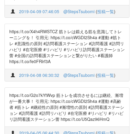
2019-04-09 07:46:05
@StepsTsubomi
(
投稿一覧
)
https://t.co/X4h4RWSTCZ 筋トレは鍛える筋を意識してトレ
ーニングを！ 引用元: https://t.co/cWGDI2Sh4a #運動 #筋ト
レ #意識性の原則 #訪問看護ステーション #訪問看護 #訪問リ
ハビリ #在宅医療 #リハビリ #リハビリ訪問看護ステーション
蕾 #全国の訪問看護ステーションと繋がりたい #看護師
https://t.co/fe0FRlrf3A
2019-04-08 06:30:32
@StepsTsubomi
(
投稿一覧
)
https://t.co/G2o7kYtWvp 筋トレを成功させるには継続、漸増
が一番大事！ 引用元: https://t.co/cWGDI2Sh4a #運動 #高齢
者 #筋トレ #継続性の原則 #漸増性の原則 #訪問看護ステーシ
ョン #訪問看護 #訪問リハビリ #在宅医療 #リハビリ #リハビ
リ訪問看護ステーション蕾 https://t.co/U5Qaz96HmQ
2019-04-05 06:44:30
@StepsTsubomi
(
投稿一覧
)