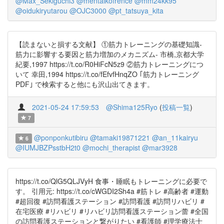
@Max_Sekiguchi3
@mentaikofrence
@mm24kk95
@oidukiryutarou
@OJC3000
@pt_tatsuya_kita
【読まないと損する文献】 ①筋力トレーニングの基礎知識-
筋力に影響する要因と筋力増加のメカニズム- 市橋,京都大学
紀要,1997 https://t.co/R0HiFcN5z9 ②筋力トレーニングにつ
いて 幸田,1994 https://t.co/fEfvfHnqZO ｢筋力トレーニング
PDF｣ で検索すると他にも沢山出てきます。
2021-05-24 17:59:53
@Shima125Ryo
(
投稿一覧
)
7
@ponponkutibiru
@tamaki19871221
@an_11kairyu
6
@IUMJBZPsstbH2t0
@mochi_therapist
@mar3928
https://t.co/QlG5QLJVyH 食事・睡眠もトレーニングに必要で
す。 引用元: https://t.co/cWGDI2Sh4a #筋トレ #高齢者 #運動
#超回復 #訪問看護ステーション #訪問看護 #訪問リハビリ #
在宅医療 #リハビリ #リハビリ訪問看護ステーション蕾 #全国
の訪問看護ステーションと繋がりたい #看護師 #理学療法士