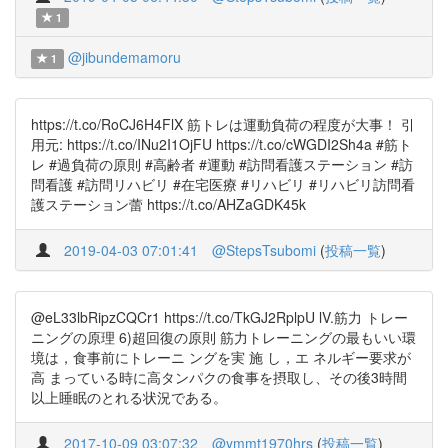
1
@jibundemamoru
1
https://t.co/RoCJ6H4FlX 筋トレは運動負荷の程度が大事！ 引
用元: https://t.co/INu2I1OjFU https://t.co/cWGDI2Sh4a #筋ト
レ #過負荷の原則 #高齢者 #運動 #訪問看護ステーション #訪
問看護 #訪問リハビリ #在宅医療 #リハビリ #リハビリ訪問看
護ステーション蕾 https://t.co/AHZaGDK45k
2019-04-03 07:01:41
@StepsTsubomi
(
投稿一覧
)
@eL33lbRipzCQCr1 https://t.co/TkGJ2RplpU lV.筋力 トレー
ニングの原理 6)超回復の原則 筋力トレーニングの最もいい環
境は，食事前にトレーニ ングを実 施 し，エ ネルギー要求が
高 まっている時に高タンパクの食事を摂取し、その後3時間
以上睡眠のとれる状況である。
2017-10-09 03:07:32
@ymmt1970hrs
(
投稿一覧
)