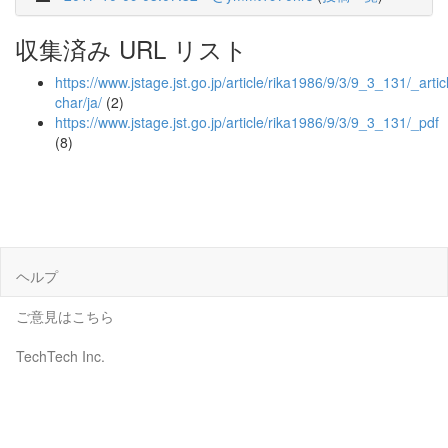
収集済み URL リスト
https://www.jstage.jst.go.jp/article/rika1986/9/3/9_3_131/_articl
char/ja/
(2)
https://www.jstage.jst.go.jp/article/rika1986/9/3/9_3_131/_pdf
(8)
ヘルプ
ご意見はこちら
TechTech Inc.