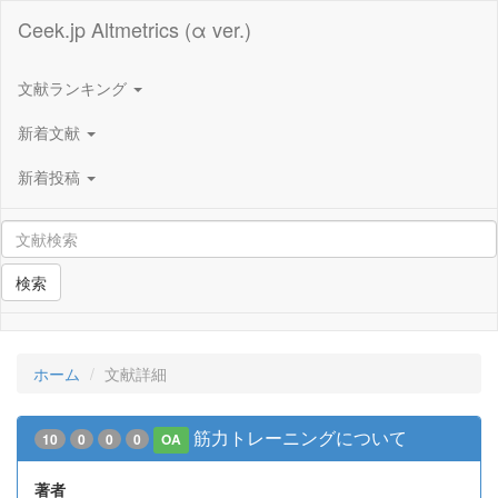
Ceek.jp Altmetrics (α ver.)
文献ランキング
新着文献
新着投稿
検索
ホーム
文献詳細
筋力トレーニングについて
10
0
0
0
OA
著者