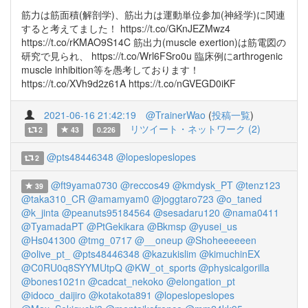
筋力は筋面積(解剖学)、筋出力は運動単位参加(神経学)に関連
すると考えてました！ https://t.co/GKnJEZMwz4
https://t.co/rKMAO9S14C 筋出力(muscle exertion)は筋電図の
研究で見られ、 https://t.co/Wrl6FSro0u 臨床例にarthrogenic
muscle inhibition等を愚考しております！
https://t.co/XVh9d2z61A https://t.co/nGVEGD0iKF
2021-06-16 21:42:19
@TrainerWao
(
投稿一覧
)
リツイート・ネットワーク (2)
2
43
0.226
@pts48446348
@lopeslopeslopes
2
@ft9yama0730
@reccos49
@kmdysk_PT
@tenz123
39
@taka310_CR
@amamyam0
@joggtaro723
@o_taned
@k_jinta
@peanuts95184564
@sesadaru120
@nama0411
@TyamadaPT
@PtGekikara
@Bkmsp
@yusei_us
@Hs041300
@tmg_0717
@__oneup
@Shoheeeeeen
@olive_pt_
@pts48446348
@kazukislim
@kimuchinEX
@C0RU0q8SYYMUtpQ
@KW_ot_sports
@physicalgorilla
@bones1021n
@cadcat_nekoko
@elongation_pt
@idoco_daijiro
@kotakota891
@lopeslopeslopes