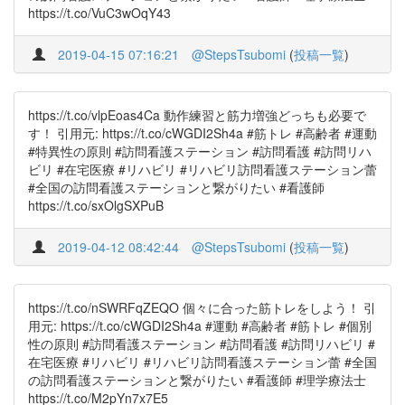
https://t.co/VuC3wOqY43
2019-04-15 07:16:21
@StepsTsubomi
(
投稿一覧
)
https://t.co/vlpEoas4Ca 動作練習と筋力増強どっちも必要で
す！ 引用元: https://t.co/cWGDI2Sh4a #筋トレ #高齢者 #運動
#特異性の原則 #訪問看護ステーション #訪問看護 #訪問リハ
ビリ #在宅医療 #リハビリ #リハビリ訪問看護ステーション蕾
#全国の訪問看護ステーションと繋がりたい #看護師
https://t.co/sxOlgSXPuB
2019-04-12 08:42:44
@StepsTsubomi
(
投稿一覧
)
https://t.co/nSWRFqZEQO 個々に合った筋トレをしよう！ 引
用元: https://t.co/cWGDI2Sh4a #運動 #高齢者 #筋トレ #個別
性の原則 #訪問看護ステーション #訪問看護 #訪問リハビリ #
在宅医療 #リハビリ #リハビリ訪問看護ステーション蕾 #全国
の訪問看護ステーションと繋がりたい #看護師 #理学療法士
https://t.co/M2pYn7x7E5