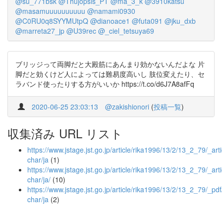
@su_771bsk
@Thujopsis_PT
@ma_3_k
@3910katsu
@masamuuuuuuuuuu
@namami0930
@C0RU0q8SYYMUtpQ
@dianoace1
@futa091
@jku_dxb
@marreta27_jp
@U39rec
@_ciel_tetsuya69
ブリッジって両脚だと大殿筋にあんまり効かないんだよな 片
脚だと効くけど人によっては難易度高いし 肢位変えたり、セ
ラバンド使ったりする方がいいか https://t.co/d6J7A8afFq
2020-06-25 23:03:13
@zakishionori
(
投稿一覧
)
収集済み URL リスト
https://www.jstage.jst.go.jp/article/rika1996/13/2/13_2_79/_arti
char/ja
(1)
https://www.jstage.jst.go.jp/article/rika1996/13/2/13_2_79/_arti
char/ja/
(10)
https://www.jstage.jst.go.jp/article/rika1996/13/2/13_2_79/_pdf
char/ja
(2)