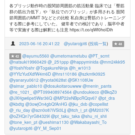
各ブリッジ動作時の股関節周囲筋の筋活動量 臨床では「臀筋
群の筋出力低下」や「臥位でのブリッジ」が多用される 股関
節周囲筋のMMT 3などとの比較 私自身は臀筋のトレーニング
する際に参考にしていた。 健常者での検討であり，脳卒中者
等で実施する際は解釈にも注意 https://t.co/qWf0hoIDih
2023-06-16 20:41:22
@yutarojpt6
(
投稿一覧
)
48
@ayumu5560
@umetomametubu
@PT_scmt
42
@natsuki19960429
@_251ppp
@happyminida
@mm24kk95
@YoshiYoshr
@TogakureNinja
@h_w1013
@YYlzYudXdfW4m6D
@hrs110186
@szkmtk0925
@yanaryu0612
@ryota0628st
@SK1108Uw
@aimar_pablo10
@dosukoitarouwww
@menin_pants
@re_1021_
@PT099408974564
@undoukieco
@BkqZ0
@JXHgw6pe5Wsr36Q
@MP22eNBpcRQqv67
@pt_dra
@kbdtg
@3owjOn4gbQfAnHG
@jku_dxb
@copellist
@_riu_day
@azn0o87iVSi3Ljj
@itch_i_pt
@M2037K
@oZHQn7yrG84329l
@pt_taku_taka
@shu_ni_shii
@tone_ken_pt
@ueshima1130
@Wakabayashi_To
@yutarojpt6
@Y_M_Sep01