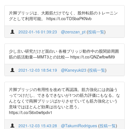
片脚ブリッジは、大殿筋だけでなく、股外転筋のトレーニン
グとして利用可能。 https://t.co/TDSbaPKNvb
2022-01-16 01:39:23
@zerozan_pt
(
投稿一覧
)
少し古い研究だけど面白い 各種ブリッジ動作中の股関節周囲
筋の筋活動量―MMT3との比較― https://t.co/QNZwfbwlM9
2021-12-03 18:54:19
@Kaneyuki23
(
投稿一覧
)
片脚ブリッジの有用性を改めて再認識。筋力強化には勿論う
ってつけだし、できるできないが1つの筋力評価にもなる。な
んとなくで両脚ブリッジばかりさせていても筋力強化という
意味ではほとんど効果は出ないと思う。
https://t.co/S6x0w9pdv1
2021-12-03 15:43:28
@TakumiRodrigues
(
投稿一覧
)