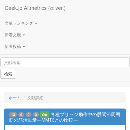
Ceek.jp Altmetrics (α ver.)
文献ランキング
新着文献
新着投稿
検索
ホーム
文献詳細
各種ブリッジ動作中の股関節周囲
13
0
0
0
OA
筋の筋活動量―MMT3との比較―