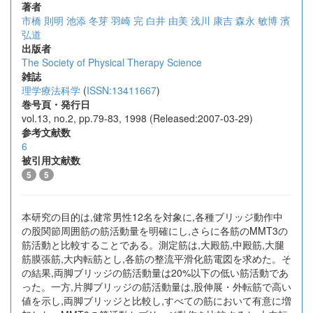
著者
市橋 則明
池添 冬芽
羽崎 完
白井 由美
浅川 康吉
森永 敏博
濱
弘道
出版者
The Society of Physical Therapy Science
雑誌
理学療法科学
(
ISSN:13411667
)
巻号頁・発行日
vol.13, no.2, pp.79-83, 1998 (Released:2007-03-29)
参考文献数
6
被引用文献数
5
5
本研究の目的は,健常男性12名を対象に,各種ブリッジ動作中
の股関節周囲筋の筋活動量を明確にし,さらに各筋のMMT3の
筋活動と比較することである。測定筋は,大殿筋,中殿筋,大腿
筋膜張筋,大内転筋とし,各筋の整流平滑化筋電図を求めた。そ
の結果,両脚ブリッジの筋活動量は20%以下の低い筋活動であ
った。一方,片脚ブリッジの筋活動量は,股伸展・外転筋で高い
値を示し,両脚ブリッジと比較し,すべての筋において有意に増