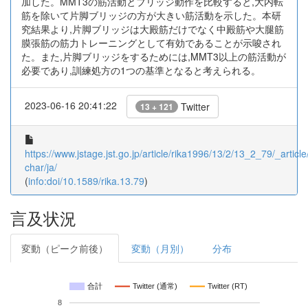
加した。MMT3の筋活動とブリッジ動作を比較すると,大内転
筋を除いて片脚ブリッジの方が大きい筋活動を示した。本研
究結果より,片脚ブリッジは大殿筋だけでなく中殿筋や大腿筋
膜張筋の筋力トレーニングとして有効であることが示唆され
た。また,片脚ブリッジをするためには,MMT3以上の筋活動が
必要であり,訓練処方の1つの基準となると考えられる。
2023-06-16 20:41:22
Twitter
13 + 121
https://www.jstage.jst.go.jp/article/rika1996/13/2/13_2_79/_article
char/ja/
(
info:doi/10.1589/rika.13.79
)
言及状況
変動（ピーク前後）
変動（月別）
分布
合計
Twitter (通常)
Twitter (RT)
8