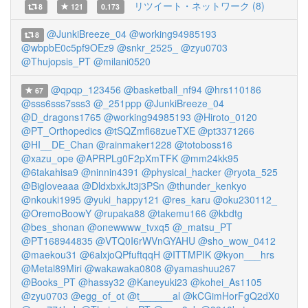
リツイート・ネットワーク (8)
8
121
0.173
@JunkiBreeze_04
@working94985193
8
@wbpbE0c5pf9OEz9
@snkr_2525_
@zyu0703
@Thujopsis_PT
@milani0520
@qpqp_123456
@basketball_nf94
@hrs110186
67
@sss6sss7sss3
@_251ppp
@JunkiBreeze_04
@D_dragons1765
@working94985193
@Hiroto_0120
@PT_Orthopedics
@tSQZmfl68zueTXE
@pt3371266
@HI__DE_Chan
@rainmaker1228
@totoboss16
@xazu_ope
@APRPLg0F2pXmTFK
@mm24kk95
@6takahisa9
@ninnin4391
@physical_hacker
@ryota_525
@Bigloveaaa
@DldxbxkJt3j3PSn
@thunder_kenkyo
@nkouki1995
@yuki_happy121
@res_karu
@oku230112_
@OremoBoowY
@rupaka88
@takemu166
@kbdtg
@bes_shonan
@onewwww_tvxq5
@_matsu_PT
@PT168944835
@VTQ0I6rWVnGYAHU
@sho_wow_0412
@maekou31
@6alxjoQPfuftqqH
@ITTMPIK
@kyon___hrs
@Metal89Miri
@wakawaka0808
@yamashuu267
@Books_PT
@hassy32
@Kaneyuki23
@kohei_As1105
@zyu0703
@egg_of_ot
@t______al
@kCGimHorFgQ2dX0