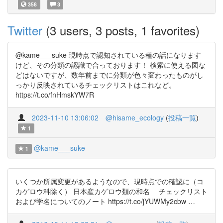
358
3
Twitter
(3 users, 3 posts, 1 favorites)
@kame___suke 現時点で認知されている種の話になります
けど、その分類の認識で合っております！ 検索に使える図な
どはないですが、数年前までに分類が色々変わったものがし
っかり反映されているチェックリストはこれなど。
https://t.co/fnHmskYW7R
2023-11-10 13:06:02
@hisame_ecology
(
投稿一覧
)
1
@kame___suke
1
いくつか所属変更があるようなので、現時点での確認に（コ
カゲロウ科除く） 日本産カゲロウ類の和名 チェックリスト
および学名についてのノート https://t.co/jYUWMy2cbw …