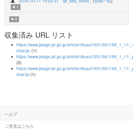
2016-10-11 15:02:31
@_sea_moon_
(
投稿一覧
)
1
0
収集済み URL リスト
https://www.jstage.jst.go.jp/article/rikusui1931/66/1/66_1_11/_a
char/ja/
(1)
https://www.jstage.jst.go.jp/article/rikusui1931/66/1/66_1_11/_
(2)
https://www.jstage.jst.go.jp/article/rikusui1931/66/1/66_1_11/_
char/ja
(1)
ヘルプ
ご意見はこちら