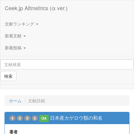
Ceek.jp Altmetrics (α ver.)
文献ランキング
新着文献
新着投稿
検索
ホーム
文献詳細
日本産カゲロウ類の和名
4
0
0
0
OA
著者