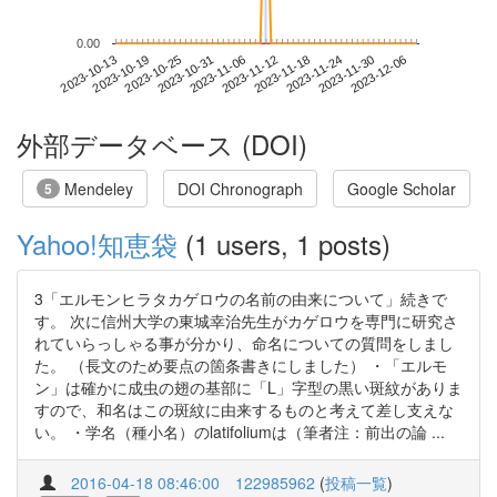
0.00
2023-11-30
2023-10-13
2023-10-31
2023-11-18
2023-12-06
2023-10-19
2023-11-06
2023-11-24
2023-10-25
2023-11-12
外部データベース (DOI)
Mendeley
DOI Chronograph
Google Scholar
5
Yahoo!知恵袋
(1 users, 1 posts)
3「エルモンヒラタカゲロウの名前の由来について」続きで
す。 次に信州大学の東城幸治先生がカゲロウを専門に研究さ
れていらっしゃる事が分かり、命名についての質問をしまし
た。 （長文のため要点の箇条書きにしました） ・「エルモ
ン」は確かに成虫の翅の基部に「L」字型の黒い斑紋がありま
すので、和名はこの斑紋に由来するものと考えて差し支えな
い。 ・学名（種小名）のlatifoliumは（筆者注：前出の論 ...
2016-04-18 08:46:00
122985962
(
投稿一覧
)