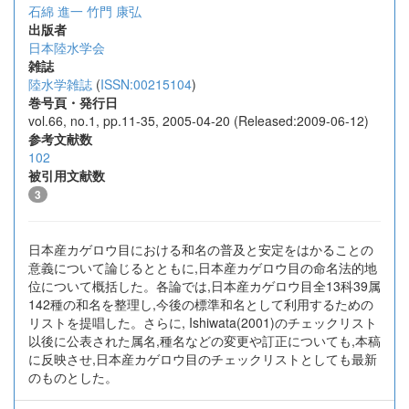
石綿 進一
竹門 康弘
出版者
日本陸水学会
雑誌
陸水学雑誌
(
ISSN:00215104
)
巻号頁・発行日
vol.66, no.1, pp.11-35, 2005-04-20 (Released:2009-06-12)
参考文献数
102
被引用文献数
3
日本産カゲロウ目における和名の普及と安定をはかることの
意義について論じるとともに,日本産カゲロウ目の命名法的地
位について概括した。各論では,日本産カゲロウ目全13科39属
142種の和名を整理し,今後の標準和名として利用するための
リストを提唱した。さらに, Ishiwata(2001)のチェックリスト
以後に公表された属名,種名などの変更や訂正についても,本稿
に反映させ,日本産カゲロウ目のチェックリストとしても最新
のものとした。