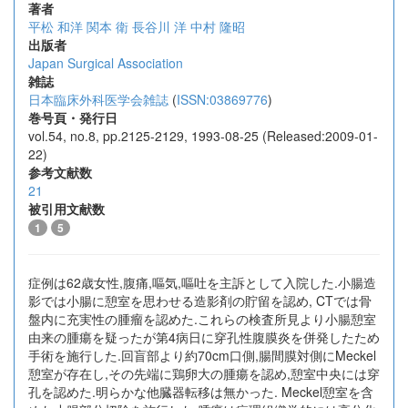
著者
平松 和洋
関本 衛
長谷川 洋
中村 隆昭
出版者
Japan Surgical Association
雑誌
日本臨床外科医学会雑誌
(
ISSN:03869776
)
巻号頁・発行日
vol.54, no.8, pp.2125-2129, 1993-08-25 (Released:2009-01-
22)
参考文献数
21
被引用文献数
1
5
症例は62歳女性,腹痛,嘔気,嘔吐を主訴として入院した.小腸造
影では小腸に憩室を思わせる造影剤の貯留を認め, CTでは骨
盤内に充実性の腫瘤を認めた.これらの検査所見より小腸憩室
由来の腫瘍を疑ったが第4病日に穿孔性腹膜炎を併発したため
手術を施行した.回盲部より約70cm口側,腸間膜対側にMeckel
憩室が存在し,その先端に鶏卵大の腫瘍を認め,憩室中央には穿
孔を認めた.明らかな他臓器転移は無かった. Meckel憩室を含