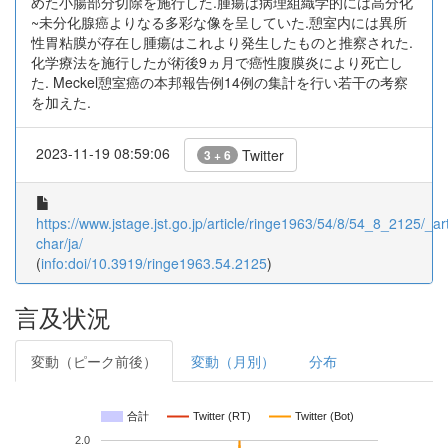
めた小腸部分切除を施行した.腫瘍は病理組織学的には高分化
~未分化腺癌よりなる多彩な像を呈していた.憩室内には異所
性胃粘膜が存在し腫瘍はこれより発生したものと推察された.
化学療法を施行したが術後9ヵ月で癌性腹膜炎により死亡し
た. Meckel憩室癌の本邦報告例14例の集計を行い若干の考察
を加えた.
2023-11-19 08:59:06
Twitter
3 + 6
https://www.jstage.jst.go.jp/article/ringe1963/54/8/54_8_2125/_art
char/ja/
(
info:doi/10.3919/ringe1963.54.2125
)
言及状況
変動（ピーク前後）
変動（月別）
分布
合計
Twitter (RT)
Twitter (Bot)
2.0