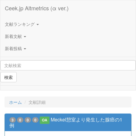
Ceek.jp Altmetrics (α ver.)
文献ランキング
新着文献
新着投稿
検索
ホーム
文献詳細
Meckel憩室より発生した腺癌の1
3
0
0
0
OA
例