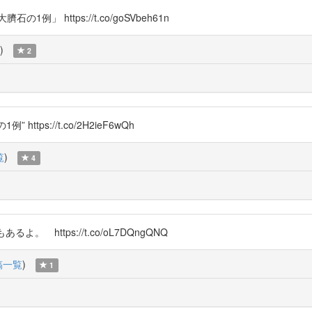
 https://t.co/goSVbeh61n
)
2
ps://t.co/2H2ieF6wQh
覧
)
4
https://t.co/oL7DQngQNQ
稿一覧
)
1