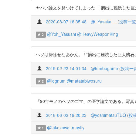
ヤバい論文を見つけてしまった 「摘出に難渋した巨大臍石の1例」
2020-08-07 18:35:48
@_Yasaka__
(
投稿一覧
@Yoh_Yasushi
@HeavyWeaponKing
2
ヘソは掃除せなあかん。 / “摘出に難渋した巨大臍石の1例” htt
2019-02-22 14:01:34
@tombogame
(
投稿一
@legnum
@matatabiwosuru
2
「90年モノのヘソのゴマ」の医学論文である。写真もあるよ。 
2018-06-02 19:20:23
@yoshimatsuTUQ
(
投
@takezawa_mayfly
1