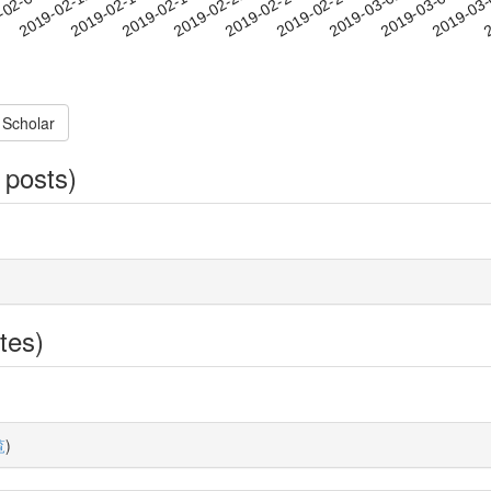
2019-03-02
2019-03-05
2019-03
-02-09
2
2019-02-12
2019-02-15
2019-02-18
2019-02-21
2019-02-24
2019-02-27
 Scholar
 posts)
tes)
覧
)