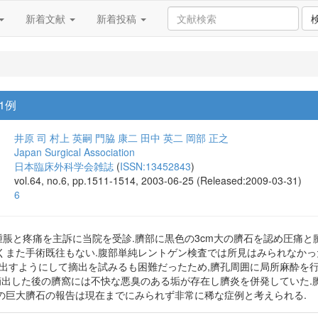
新着文献
新着投稿
1例
井原 司
村上 英嗣
門脇 康二
田中 英二
岡部 正之
Japan Surgical Association
日本臨床外科学会雑誌
(
ISSN:13452843
)
vol.64, no.6, pp.1511-1514, 2003-06-25 (Released:2009-03-31)
6
の腫脹と疼痛を主訴に当院を受診.臍部に黒色の3cm大の臍石を認め圧痛
くまた手術既往もない.腹部単純レントゲン検査では所見はみられなかった
り出すようにして摘出を試みるも困難だったため,臍孔周囲に局所麻酔を行
った.摘出した後の臍窩には不快な悪臭のある垢が存在し臍炎を併発していた
の巨大臍石の報告は現在までにみられず非常に稀な症例と考えられる.