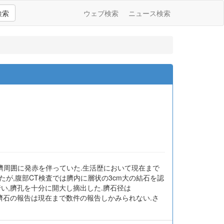
検索
ウェブ検索
ニュース検索
と臍周囲に発赤を伴っていた.生活歴において現在まで
が,腹部CT検査では臍内に層状の3cm大の結石を認
い,臍孔を十分に開大し摘出した.臍石径は
.臍石の報告は現在まで数件の報告しかみられない.さ