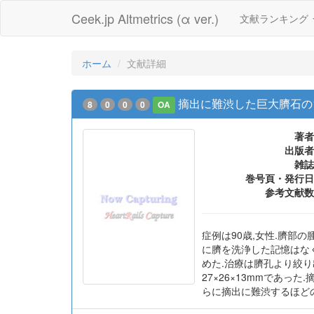
Ceek.jp Altmetrics (α ver.)
文献ランキング
ホーム
文献詳細
摘出に難渋した巨大臍石の
8
0
0
0
OA
著者
出版者
雑誌
巻号頁・発行日
参考文献数
症例は90歳,女性.臍部
に臍を洗浄した記憶はな
めた.治療は臍孔より絞
27×26×13mmであ
らに摘出に難渋するほど