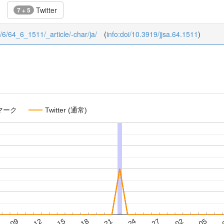
Twitter
7 + 5
4/6/64_6_1511/_article/-char/ja/
(
info:doi/10.3919/jjsa.64.1511
)
マーク
Twitter (通常)