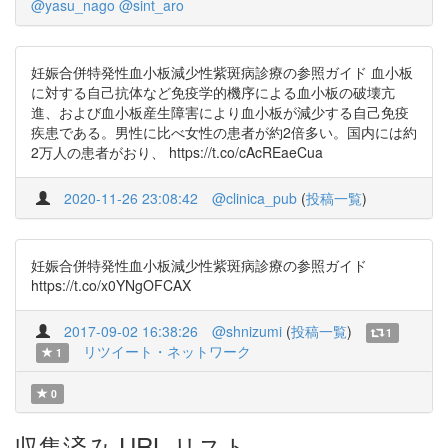
@yasu_nago
@sint_aro
妊娠合併特発性血小板減少性紫斑病診療の参照ガイド 血小板
に対する自己抗体など免疫学的機序による血小板の破壊亢
進、および血小板産生障害により血小板が減少する自己免疫
疾患である。男性に比べ女性の患者が約2倍多い。国内には約
2万人の患者がおり、 https://t.co/cAcREaeCua
2020-11-26 23:08:42
@clinica_pub
(
投稿一覧
)
妊娠合併特発性血小板減少性紫斑病診療の参照ガイド
https://t.co/x0YNgOFCAX
2017-09-02 16:38:26
@shnizumi
(
投稿一覧
)
1
リツイート・ネットワーク
1
0
収集済み URL リスト