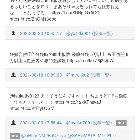
調べたら妊娠時に血小板が減少してヤバいっていう難病があ
るらしいことを知り、まあそりゃあ怒られても仕方ねえ
な……となってる。 https://t.co/XUBptGxADQ
https://t.co/BnGhI16obo
2023-03-20 10:45:17
@yosida001
(
投稿一覧
)
妊娠合併ITP 分娩時の血小板数 経膣分娩 5万以上 帝王切開 8
万以上 #血液内科専門医試験 https://t.co/ktxZ6j2QbW
2021-08-18 16:39:33
@mtrokko2
(
投稿一覧
)
@tsukatty0123 え！そうなんですか！！ ちょうどITPを勉強
してるとこでした！！ https://t.co/12xKFhsvaJ
https://t.co/KfFtyLOSrZ
2021-02-03 17:55:44
@ayako700
(
投稿一覧
)
4
@bRhasNM2BaCzDvo
@SARUMATA_MD_PhD
4