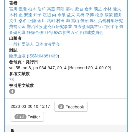
著者
宮川 義隆
柏木 浩和
高蓋 寿朗
藤村 欣吾
倉田 義之
小林 隆夫
木村 正
安達 知子
渡辺 尚
今泉 益栄
高橋 幸博
松原 康策
照井
克生
桑名 正隆
金川 武司
村田 満
冨山 佳昭
厚生労働科学研究
費補助金 難治性疾患克服研究事業 血液凝固異常症に関する調
査研究班 妊娠合併ITP診療の参照ガイド作成委員会
出版者
一般社団法人 日本血液学会
雑誌
臨床血液
(
ISSN:04851439
)
巻号頁・発行日
vol.55, no.8, pp.934-947, 2014 (Released:2014-09-02)
参考文献数
73
被引用文献数
4
2023-03-20 10:45:17
Facebook
3
Twitter
9 + 8