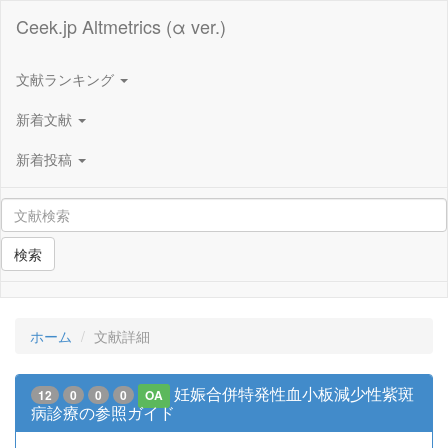
Ceek.jp Altmetrics (α ver.)
文献ランキング
新着文献
新着投稿
検索
ホーム
文献詳細
妊娠合併特発性血小板減少性紫斑
12
0
0
0
OA
病診療の参照ガイド