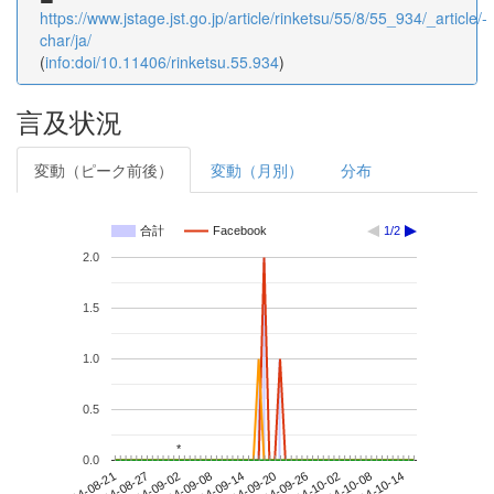
https://www.jstage.jst.go.jp/article/rinketsu/55/8/55_934/_article/-
char/ja/
(
info:doi/10.11406/rinketsu.55.934
)
言及状況
変動（ピーク前後）
変動（月別）
分布
合計
Facebook
1/2
2.0
1.5
1.0
0.5
*
*
0.0
2014-10-08
2014-08-21
2014-09-08
2014-09-26
2014-10-14
2014-08-27
2014-09-14
2014-10-02
2014-09-02
2014-09-20