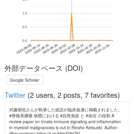
1.0
0.5
*
*
0.0
2023-10-26
2023-09-08
2023-09-26
2023-10-14
2023-11-01
2023-09-14
2023-10-02
2023-10-20
2023-09-20
2023-10-08
外部データベース (DOI)
Google Scholar
Twitter
(2 users, 2 posts, 7 favorites)
武藤朋也さんが執筆した総説が臨床血液に掲載されました。
#骨髄系腫瘍 病態における #自然免疫 と #炎症 の役割 A
review paper on innate immune signaling and inflammation
in myeloid malignancies is out in Rinsho Ketsueki. Author:
@mucyotomo https://t.co/k6leX0bQFt