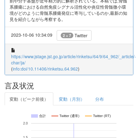
割や分子基盤が近年精力的に解析されている。本稿では,骨髄
系腫瘍における自然免疫シグナル活性化や炎症性骨髄微小環
境がどのように骨髄系腫瘍発症に寄与しているのか,最新の知
見を紹介しながら考察する。
2023-10-06 10:34:09
Twitter
2 + 7
https://www.jstage.jst.go.jp/article/rinketsu/64/9/64_962/_article/-
char/ja/
(
info:doi/10.11406/rinketsu.64.962
)
言及状況
変動（ピーク前後）
変動（月別）
分布
合計
Twitter (通常)
Twitter (RT)
2.0
1.5