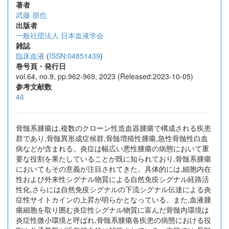
著者
武藤 朋也
出版者
一般社団法人 日本血液学会
雑誌
臨床血液
(
ISSN:04851439
)
巻号頁・発行日
vol.64, no.9, pp.962-969, 2023 (Released:2023-10-05)
参考文献数
46
骨髄系腫瘍は,複数のクローン性造血器腫瘍で構成される疾患
群であり,骨髄異形成症候群,骨髄増殖性腫瘍,急性骨髄性白血
病などが含まれる。炎症は幅広い悪性腫瘍の病態において重
要な役割を果たしていることが既に知られており,骨髄系腫瘍
においてもその意義が注目されてきた。具体的には,細胞内在
性および外来性シグナル物質による自然免疫シグナル経路活
性化,さらには自然免疫シグナルの下流シグナル伝達による炎
症性サイトカインの上昇が明らかとなっている。また,血液腫
瘍細胞を取り囲む炎症性シグナル物質に富んだ骨髄内環境は
炎症性微小環境と呼ばれ,骨髄系腫瘍各疾患の病態における役