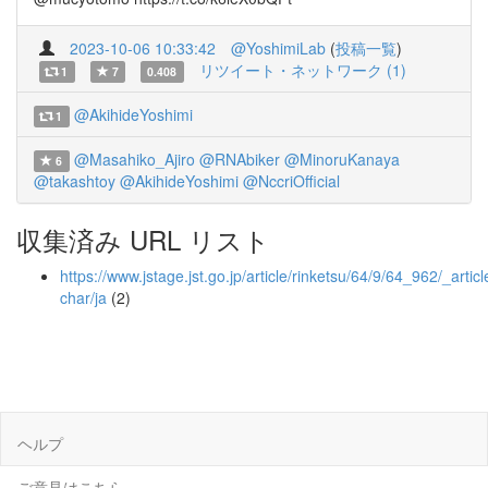
2023-10-06 10:33:42
@YoshimiLab
(
投稿一覧
)
リツイート・ネットワーク (1)
1
7
0.408
@AkihideYoshimi
1
@Masahiko_Ajiro
@RNAbiker
@MinoruKanaya
6
@takashtoy
@AkihideYoshimi
@NccriOfficial
収集済み URL リスト
https://www.jstage.jst.go.jp/article/rinketsu/64/9/64_962/_articl
char/ja
(2)
ヘルプ
ご意見はこちら