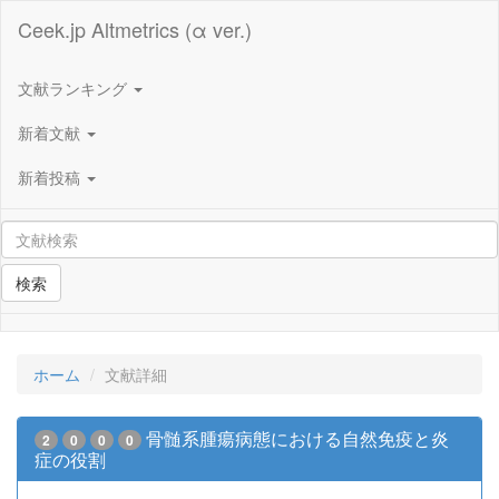
Ceek.jp Altmetrics (α ver.)
文献ランキング
新着文献
新着投稿
検索
ホーム
文献詳細
骨髄系腫瘍病態における自然免疫と炎
2
0
0
0
症の役割