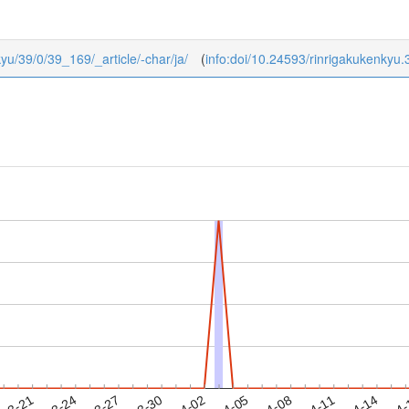
kyu/39/0/39_169/_article/-char/ja/
(
info:doi/10.24593/rinrigakukenkyu