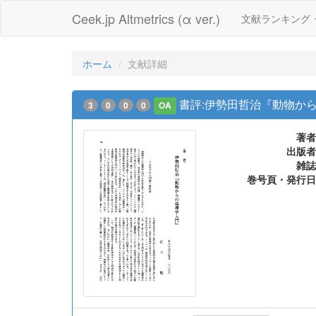
Ceek.jp Altmetrics (α ver.)
文献ランキング
ホーム
文献詳細
書評:伊勢田哲治『動物か
3
0
0
0
OA
著者
出版者
雑誌
巻号頁・発行日