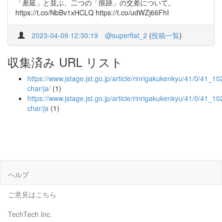
「差延」と並ぶ、二つの「痕跡」の交差について。
https://t.co/NbBv1xHCLQ https://t.co/udWZj66FhI
2023-04-09 12:30:19
@superflat_2
(
投稿一覧
)
収集済み URL リスト
https://www.jstage.jst.go.jp/article/rinrigakukenkyu/41/0/41_102
char/ja/
(1)
https://www.jstage.jst.go.jp/article/rinrigakukenkyu/41/0/41_10
char/ja
(1)
ヘルプ
ご意見はこちら
TechTech Inc.