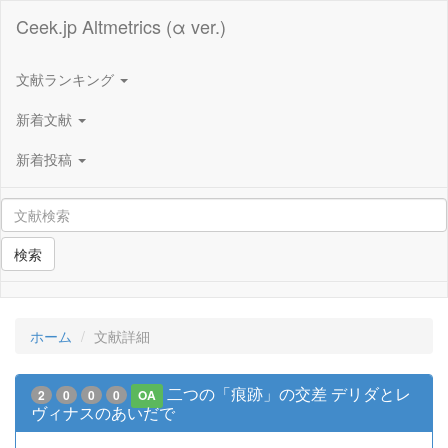
Ceek.jp Altmetrics (α ver.)
文献ランキング
新着文献
新着投稿
検索
ホーム
文献詳細
二つの「痕跡」の交差 デリダとレ
2
0
0
0
OA
ヴィナスのあいだで