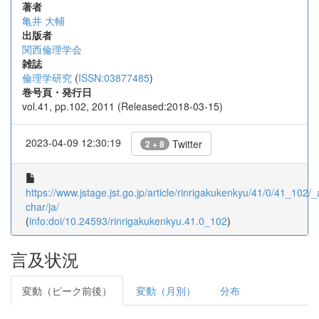
著者
亀井 大輔
出版者
関西倫理学会
雑誌
倫理学研究
(
ISSN:03877485
)
巻号頁・発行日
vol.41, pp.102, 2011 (Released:2018-03-15)
2023-04-09 12:30:19
Twitter
2 + 8
https://www.jstage.jst.go.jp/article/rinrigakukenkyu/41/0/41_102/_a
char/ja/
(
info:doi/10.24593/rinrigakukenkyu.41.0_102
)
言及状況
変動（ピーク前後）
変動（月別）
分布