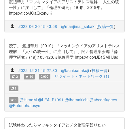
渡辺華月「マッキンタイアのアリストテレス理解 「人生の統
一性」に注目して」『倫理学研究』49 巻、2019年。
https://t.co/JGaQkon6iK
2023-06-30 15:43:58
@manjimal_sakaki
(
投稿一覧
)
読了。 渡辺華月（2019）『マッキンタイアのアリストテレス
理解 「人生の統一性」に注目して』、関西倫理学会編『倫
理学研究』(49):105-120. #徳倫理学 https://t.co/iJB1SMHJ6d
2022-12-31 15:27:30
@tachibanakoji
(
投稿一覧
)
リツイート・ネットワーク (1)
2
10
0.000
1
@HiraoM
@LEA_F1991
@thomakichi
@abcdefugees
5
@Kotonohatosyo
試験終わったらマッキンタイアとメタ倫理学齧りたい