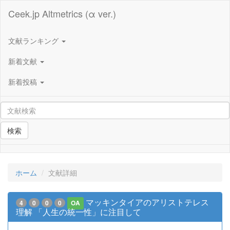
Ceek.jp Altmetrics (α ver.)
文献ランキング
新着文献
新着投稿
検索
ホーム
文献詳細
マッキンタイアのアリストテレス
4
0
0
0
OA
理解 「人生の統一性」に注目して