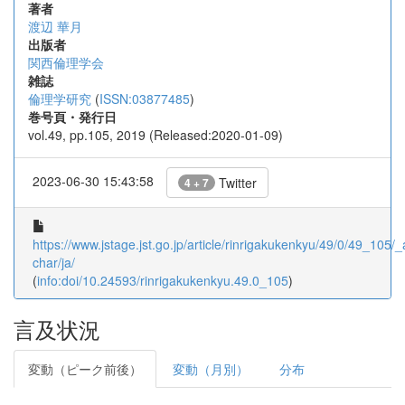
著者
渡辺 華月
出版者
関西倫理学会
雑誌
倫理学研究
(
ISSN:03877485
)
巻号頁・発行日
vol.49, pp.105, 2019 (Released:2020-01-09)
2023-06-30 15:43:58
Twitter
4 + 7
https://www.jstage.jst.go.jp/article/rinrigakukenkyu/49/0/49_105/_a
char/ja/
(
info:doi/10.24593/rinrigakukenkyu.49.0_105
)
言及状況
変動（ピーク前後）
変動（月別）
分布