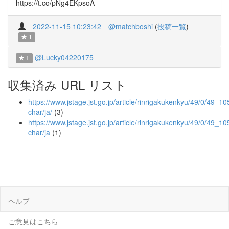
https://t.co/pNg4EKpsoA
2022-11-15 10:23:42
@matchboshi
(
投稿一覧
)
1
@Lucky04220175
1
収集済み URL リスト
https://www.jstage.jst.go.jp/article/rinrigakukenkyu/49/0/49_105
char/ja/
(3)
https://www.jstage.jst.go.jp/article/rinrigakukenkyu/49/0/49_10
char/ja
(1)
ヘルプ
ご意見はこちら