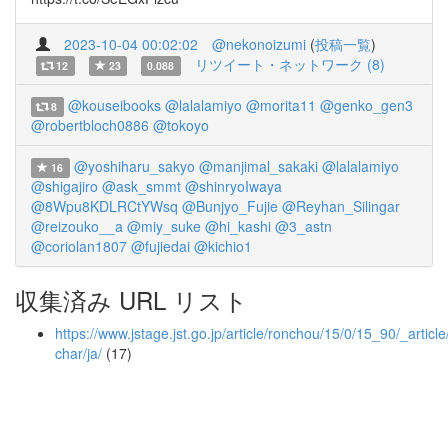
2023-10-04 00:02:02
@nekonoizumi
(
投稿一覧
)
リツイート・ネットワーク (8)
12
23
0.088
@kouseibooks
@lalalamiyo
@morita11
@genko_gen3
8
@robertbloch0886
@tokoyo
@yoshiharu_sakyo
@manjimal_sakaki
@lalalamiyo
16
@shigajiro
@ask_smmt
@shinryoIwaya
@8Wpu8KDLRCtYWsq
@Bunjyo_Fujie
@Reyhan_Silingar
@reizouko__a
@miy_suke
@hi_kashi
@3_astn
@coriolan1807
@fujiedai
@kichio1
収集済み URL リスト
https://www.jstage.jst.go.jp/article/ronchou/15/0/15_90/_article
char/ja/
(17)