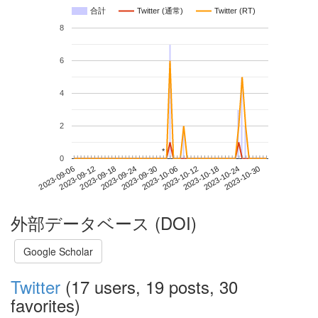
合計
Twitter (通常)
Twitter (RT)
8
6
4
2
*
*
0
2023-10-24
2023-09-06
2023-09-24
2023-10-12
2023-10-30
2023-09-12
2023-09-30
2023-10-18
2023-09-18
2023-10-06
外部データベース (DOI)
Google Scholar
Twitter
(17 users, 19 posts, 30
favorites)