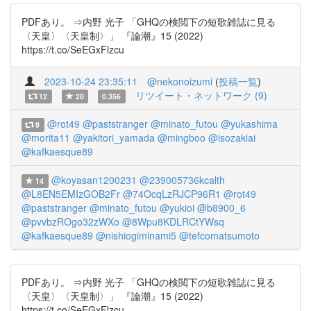
PDFあり。 ⇒内野 光子 「GHQの検閲下の短歌雑誌に見る
〈天皇〉〈天皇制〉」 『論潮』15 (2022)
https://t.co/SeEGxFlzcu
2023-10-24 23:35:11
@nekonoizumi
(
投稿一覧
)
リツイート・ネットワーク (9)
12
20
0.356
@rot49
@paststranger
@minato_futou
@yukashima
9
@morita11
@yakitori_yamada
@mingboo
@isozakiai
@kafkaesque89
@koyasan1200231
@239005736kcalth
14
@L8EN5EMIzGOB2Fr
@74OcqLzRJCP96R1
@rot49
@paststranger
@minato_futou
@yukioi
@b8900_6
@pvvbzROgo32zWXo
@8Wpu8KDLRCtYWsq
@kafkaesque89
@nishiogiminami5
@tefcomatsumoto
PDFあり。 ⇒内野 光子 「GHQの検閲下の短歌雑誌に見る
〈天皇〉〈天皇制〉」 『論潮』15 (2022)
https://t.co/SeEGxFlzcu