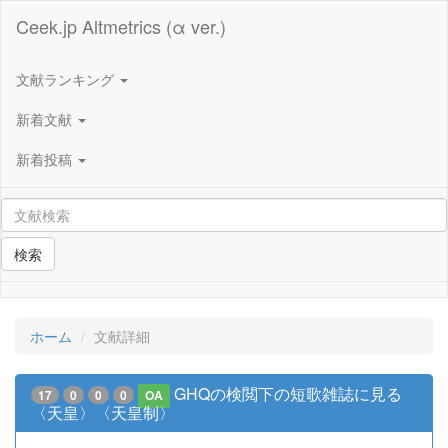
Ceek.jp Altmetrics (α ver.)
文献ランキング
新着文献
新着投稿
検索
ホーム
文献詳細
GHQの検閲下の短歌雑誌に見る
17
0
0
0
OA
〈天皇〉〈天皇制〉