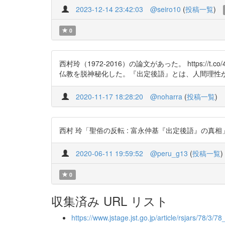
2023-12-14 23:42:03
@seiro10
(
投稿一覧
)
0
西村玲（1972-2016）の論文があった。 https:
仏教を脱神秘化した。『出定後語』とは、人間理性
2020-11-17 18:28:20
@noharra
(
投稿一覧
)
西村 玲「聖俗の反転 : 富永仲基『出定後語』の真相」 
2020-06-11 19:59:52
@peru_g13
(
投稿一覧
)
0
収集済み URL リスト
https://www.jstage.jst.go.jp/article/rsjars/78/3/