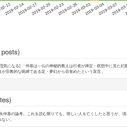
2019-03-04
2019-03-07
2019-03
-02-11
2
2019-02-14
2019-02-17
2019-02-20
2019-02-23
2019-02-26
2019-03-01
 posts)
][歴史][倫理][気になる] 「仲基は～仏の神秘的教えは行者が禅定・瞑想中
性が宗教的な呪縛である定・夢幻から目覚めたという宣言」
tes)
た西村玲氏による富永仲基の論考。これを読む限りでも、惜しい人を亡くしたと思
れない。