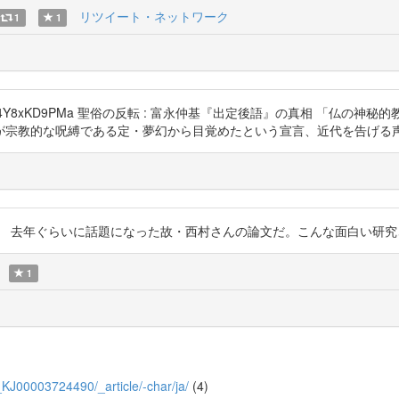
リツイート・ネットワーク
1
1
//t.co/4Y8xKD9PMa 聖俗の反転 : 富永仲基『出定後語』の真相 
が宗教的な呪縛である定・夢幻から目覚めたという宣言、近代を告げる
去年ぐらいに話題になった故・西村さんの論文だ。こんな面白い研究されている方だっ
1
78_KJ00003724490/_article/-char/ja/
(4)