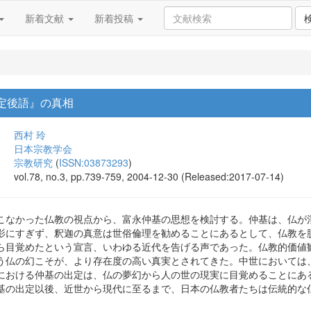
新着文献
新着投稿
出定後語』の真相
西村 玲
日本宗教学会
宗教研究
(
ISSN:03873293
)
vol.78, no.3, pp.739-759, 2004-12-30 (Released:2017-07-14)
こなかった仏教の視点から、富永仲基の思想を検討する。仲基は、仏が
影にすぎず、釈迦の真意は世俗倫理を勧めることにあるとして、仏教を
ら目覚めたという宣言、いわゆる近代を告げる声であった。仏教的価値
う仏の幻こそが、より存在度の高い真実とされてきた。中世においては
における仲基の出定は、仏の夢幻から人の世の現実に目覚めることにあ
基の出定以後、近世から現代に至るまで、日本の仏教者たちは伝統的な