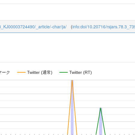
/78_KJ00003724490/_article/-char/ja/
(
info:doi/10.20716/rsjars.78.3_73
マーク
Twitter (通常)
Twitter (RT)