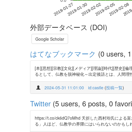
0.0
2019-02-02
2019-02-05
2019-02-08
2019
2019-01-27
2019-01-30
外部データベース (DOI)
Google Scholar
はてなブックマーク
(0 users, 1
[本][思想][宗教][文化][メディア][理論][時代
るとして、仏教を脱神秘化～出定後語とは、人間理
2024-05-31 11:01:00
id:castle
(
投稿一覧
)
Twitter
(5 users, 6 posts, 0 favori
https://t.co/ck6dQ7oMhd 夭折し
る」人ほど、仏教学の界隈にはいられないのかもし