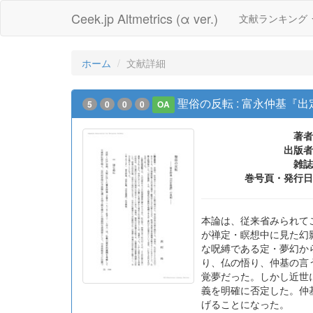
Ceek.jp Altmetrics (α ver.)
文献ランキング
ホーム
文献詳細
聖俗の反転 : 富永仲基『
5
0
0
0
OA
著者
出版者
雑誌
巻号頁・発行日
本論は、従来省みられて
が禅定・瞑想中に見た幻
な呪縛である定・夢幻か
り、仏の悟り、仲基の言
覚夢だった。しかし近世
義を明確に否定した。仲
げることになった。