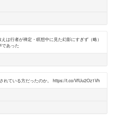
「仏の神秘的教えは行者が禅定・瞑想中に見た幻影にすぎず（略）
声であった
たのか。 https://t.co/VfUu2Oz1Vh