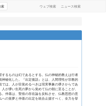
検索
ウェブ検索
ニュース検索
淫するものは幻であるとする。仏の神秘的教えは行者
脱神秘化した。『出定後語』とは、人間理性が宗教的
観では、人が目覚めるべきは現実事象の儚さからであ
、人が儚い生死の夢から覚めて仏の朝に至ることが、
る。仲基は、聖俗の存在論を反転させ、仏教思想の意
仏への覚夢と仲基の出定を統合止揚すべく、全力を挙