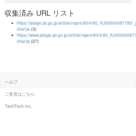
収集済み URL リスト
https://jstage.jst.go.jp/article/rsjars/80/4/80_KJ00004587795/_
char/ja
(3)
https://www.jstage.jst.go.jp/article/rsjars/80/4/80_KJ00004587
char/ja
(27)
ヘルプ
ご意見はこちら
TechTech Inc.