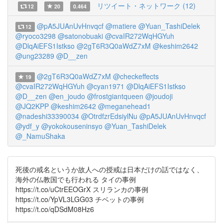
リツイート・ネットワーク (12)
12
20
0.464
@pA5JUAnUvHnvqcf
@matiere
@Yuan_TashiDelek
12
@ryoco3298
@satonobuaki
@cvaIR272WqHGYuh
@DlqAiEFS1Istkso
@2gT6R3Q0aWdZ7xM
@keshim2642
@ung23289
@D__zen
@2gT6R3Q0aWdZ7xM
@checkeffects
19
@cvaIR272WqHGYuh
@cyan1971
@DlqAiEFS1Istkso
@D__zen
@en_joudo
@frostgiantqueen
@joudoji
@JQ2KPP
@keshim2642
@meganehead1
@nadeshi33390034
@OtrdfzrEdsiylNu
@pA5JUAnUvHnvqcf
@ydf_y
@yokokouseninsyo
@Yuan_TashiDelek
@_NamuShaka
死後の戒名というか故人への授戒は日本だけの話ではなく、
海外の仏教国でも行われる タイの事例
https://t.co/uCtrEEOGrX スリランカの事例
https://t.co/YpVL3LGG03 チベットの事例
https://t.co/qDSdM08Hz6