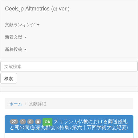
Ceek.jp Altmetrics (α ver.)
文献ランキング
新着文献
新着投稿
検索
ホーム
文献詳細
スリランカ仏教における葬送儀礼
27
0
0
0
OA
と死の問題(第九部会,<特集>第六十五回学術大会紀要)