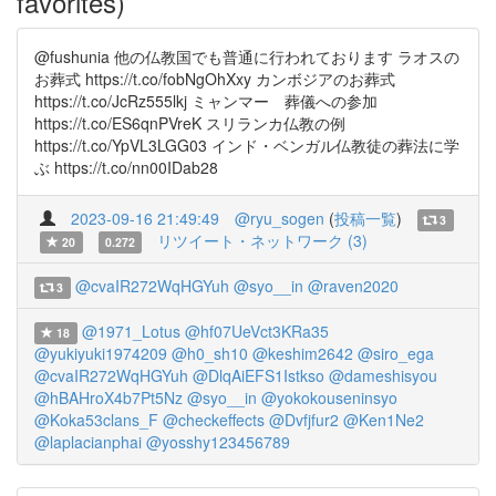
favorites)
@fushunia 他の仏教国でも普通に行われております ラオスの
お葬式 https://t.co/fobNgOhXxy カンボジアのお葬式
https://t.co/JcRz555lkj ミャンマー 葬儀への参加
https://t.co/ES6qnPVreK スリランカ仏教の例
https://t.co/YpVL3LGG03 インド・ベンガル仏教徒の葬法に学
ぶ https://t.co/nn00IDab28
2023-09-16 21:49:49
@ryu_sogen
(
投稿一覧
)
3
リツイート・ネットワーク (3)
20
0.272
@cvaIR272WqHGYuh
@syo__in
@raven2020
3
@1971_Lotus
@hf07UeVct3KRa35
18
@yukiyuki1974209
@h0_sh10
@keshim2642
@siro_ega
@cvaIR272WqHGYuh
@DlqAiEFS1Istkso
@dameshisyou
@hBAHroX4b7Pt5Nz
@syo__in
@yokokouseninsyo
@Koka53clans_F
@checkeffects
@Dvfjfur2
@Ken1Ne2
@laplacianphai
@yosshy123456789