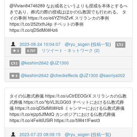
@Vivian84746289 なお戒名というよりも授戒を本体とするべ
きであり、葬式の際の授戒はほかの仏教国でも行われる。 タ
イの事例 https://t.co/e6YZlYdZvK スリランカの事例
https://t.co/252txthJ4p チベットの事例
https://t.co/qDSdM08Hz6
2023-08-24 10:04:07
@ryu_sogen
(
投稿一覧
)
2
リツイート・ネットワーク (2)
4
0.707
@keshim2642
@JZ1300
2
@keshim2642
@checkeffects
@JZ1300
@saoriya002
4
タイの仏教式葬儀 https://t.co/uCtrEEOGrX スリランカの仏教
式葬儀 https://t.co/YpVL3LGG03 チベットにおける仏教式葬
儀 https://t.co/qDSdM08Hz6 ミャンマーにおける仏教式葬儀
https://t.co/ejzp5JfMdQ カンボジアにおける仏教式葬儀
https://t.co/4FeI6lUSiR https://t.co/5W41fFwot3
2023-07-23 08:09:15
@ryu_sogen
(
投稿一覧
)