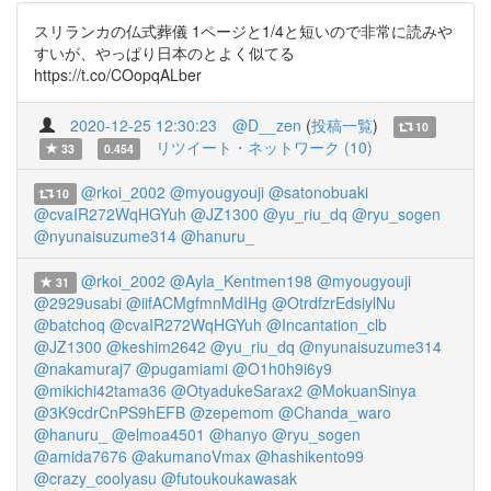
スリランカの仏式葬儀 1ページと1/4と短いので非常に読みや
すいが、やっぱり日本のとよく似てる
https://t.co/COopqALber
2020-12-25 12:30:23
@D__zen
(
投稿一覧
)
10
リツイート・ネットワーク (10)
33
0.454
@rkoi_2002
@myougyouji
@satonobuaki
10
@cvaIR272WqHGYuh
@JZ1300
@yu_riu_dq
@ryu_sogen
@nyunaisuzume314
@hanuru_
@rkoi_2002
@Ayla_Kentmen198
@myougyouji
31
@2929usabi
@iifACMgfmnMdIHg
@OtrdfzrEdsiylNu
@batchoq
@cvaIR272WqHGYuh
@Incantation_clb
@JZ1300
@keshim2642
@yu_riu_dq
@nyunaisuzume314
@nakamuraj7
@pugamiami
@O1h0h9i6y9
@mikichi42tama36
@OtyadukeSarax2
@MokuanSinya
@3K9cdrCnPS9hEFB
@zepemom
@Chanda_waro
@hanuru_
@elmoa4501
@hanyo
@ryu_sogen
@amida7676
@akumanoVmax
@hashikento99
@crazy_coolyasu
@futoukoukawasak