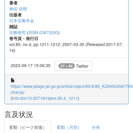
著者
神谷 信明
出版者
日本宗教学会
雑誌
宗教研究
(
ISSN:03873293
)
巻号頁・発行日
vol.80, no.4, pp.1211-1212, 2007-03-30 (Released:2017-07-
14)
2023-09-17 15:06:35
Twitter
27 + 88
https://www.jstage.jst.go.jp/article/rsjars/80/4/80_KJ00004587795/
char/ja/
(
info:doi/10.20716/rsjars.80.4_1211
)
言及状況
変動（ピーク前後）
変動（月別）
分布