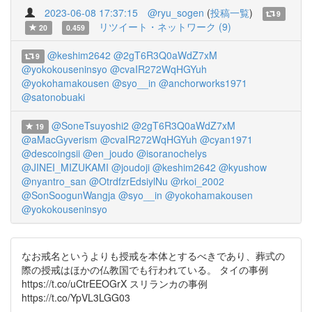
2023-06-08 17:37:15
@ryu_sogen
(
投稿一覧
)
9
リツイート・ネットワーク (9)
20
0.459
@keshim2642
@2gT6R3Q0aWdZ7xM
9
@yokokouseninsyo
@cvaIR272WqHGYuh
@yokohamakousen
@syo__in
@anchorworks1971
@satonobuaki
@SoneTsuyoshi2
@2gT6R3Q0aWdZ7xM
19
@aMacGyverism
@cvaIR272WqHGYuh
@cyan1971
@descoingsii
@en_joudo
@isoranochelys
@JINEI_MIZUKAMI
@joudoji
@keshim2642
@kyushow
@nyantro_san
@OtrdfzrEdsiylNu
@rkoi_2002
@SonSoogunWangja
@syo__in
@yokohamakousen
@yokokouseninsyo
なお戒名というよりも授戒を本体とするべきであり、葬式の
際の授戒はほかの仏教国でも行われている。 タイの事例
https://t.co/uCtrEEOGrX スリランカの事例
https://t.co/YpVL3LGG03