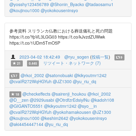
@yosshy123456789
@Shonin_Byacko
@tadaosamu1
@koujinou1000
@yokokouseninsyo
参考資料 スリランカ仏教における葬送儀礼と死の問題
https://t.co/YpVL3LGG03 https://t.co/kJvzdZUWwk
https://t.co/1UDm5TmO5P
2023-04-02 18:42:49
@ryu_sogen
(
投稿一覧
)
9
リツイート・ネットワーク (7)
21
0.445
@rkoi_2002
@satonobuaki
@kikyoutmr1242
7
@cvaIR272WqHGYuh
@JZ1300
@yu_riu_dq
@checkeffects
@sairenji_houkou
@rkoi_2002
18
@D__zen
@2929usabi
@OtrdfzrEdsiylNu
@kadoh108
@GIGANTO5551
@kikyoutmr1242
@syo__in
@cvaIR272WqHGYuh
@yokohamakousen
@JZ1300
@koujinou1000
@keshim2642
@yokokouseninsyo
@aki4454447144
@yu_riu_dq