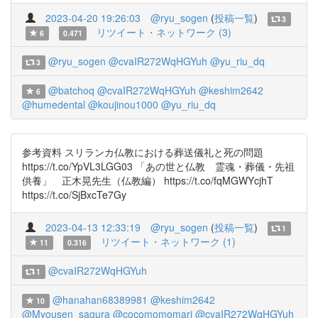
2023-04-20 19:26:03
@ryu_sogen
(
投稿一覧
)
3
リツイート・ネットワーク (3)
6
0.471
@ryu_sogen
@cvaIR272WqHGYuh
@yu_riu_dq
3
@batchoq
@cvaIR272WqHGYuh
@keshim2642
6
@humedental
@koujinou1000
@yu_riu_dq
参考資料 スリランカ仏教における葬送儀礼と死の問題
https://t.co/YpVL3LGG03 「あの世と仏教 霊魂・葬儀・先祖
供養」 正木晃先生（仏教編） https://t.co/fqMGWYcjhT
https://t.co/SjBxcTe7Gy
2023-04-13 12:33:19
@ryu_sogen
(
投稿一覧
)
1
リツイート・ネットワーク (1)
11
0.316
@cvaIR272WqHGYuh
1
@hanahan68389981
@keshim2642
10
@Myousen_sagura
@cocomomomari
@cvaIR272WqHGYuh