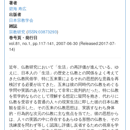
著者
碧海 寿広
出版者
日本宗教学会
雑誌
宗教研究
(
ISSN:03873293
)
巻号頁・発行日
vol.81, no.1, pp.117-141, 2007-06-30 (Released:2017-07-
14)
近年、仏教研究において「生活」の再評価が進んでいる。ゆ
えに、日本人の「生活」の歴史と仏教との関係をよく考えて
きた仏教民俗学、特に五来重によるそれの思想的な意義を再
検討する必要が出てきた。五来は彼の同時代の仏教をめぐる
学問や実践のあり方に対して非常に批判的だった。特に仏教
を哲学的なものとして理解する想定に疑問を抱き、代わりに
仏教を受容する普通の人々の現実生活に即した彼の日本仏教
観を提示した。その五来の仏教思想は、実践すなわち身体
的・行為的な次元の仏教に主な焦点を当てた。彼の思想から
は、人々の実践の中に存在するあらゆる形態の仏教を、その
洗練度を問わず等しく認識し評価し反省するための視座を学