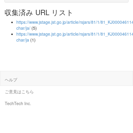
収集済み URL リスト
https://www.jstage.jst.go.jp/article/rsjars/81/1/81_KJ000046114
char/ja/
(5)
https://www.jstage.jst.go.jp/article/rsjars/81/1/81_KJ00004611
char/ja
(1)
ヘルプ
ご意見はこちら
TechTech Inc.