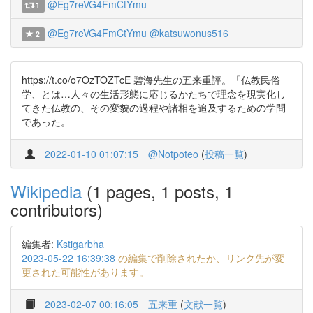
@Eg7reVG4FmCtYmu
1
@Eg7reVG4FmCtYmu
@katsuwonus516
2
https://t.co/o7OzTOZTcE 碧海先生の五来重評。「仏教民俗
学、とは…人々の生活形態に応じるかたちで理念を現実化し
てきた仏教の、その変貌の過程や諸相を追及するための学問
であった。
2022-01-10 01:07:15
@Notpoteo
(
投稿一覧
)
Wikipedia
(1 pages, 1 posts, 1
contributors)
編集者:
Kstigarbha
2023-05-22 16:39:38
の編集で削除されたか、リンク先が変
更された可能性があります。
2023-02-07 00:16:05
五来重
(
文献一覧
)