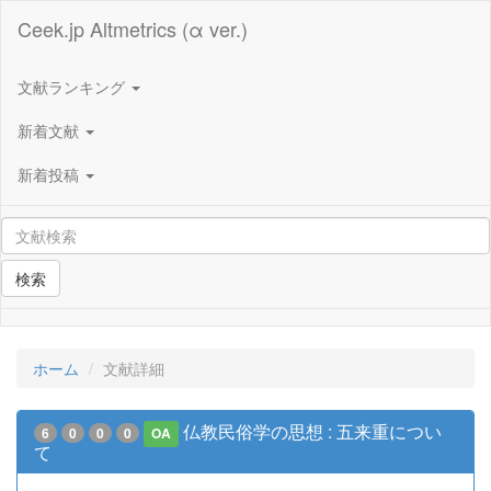
Ceek.jp Altmetrics (α ver.)
文献ランキング
新着文献
新着投稿
検索
ホーム
文献詳細
仏教民俗学の思想 : 五来重につい
6
0
0
0
OA
て