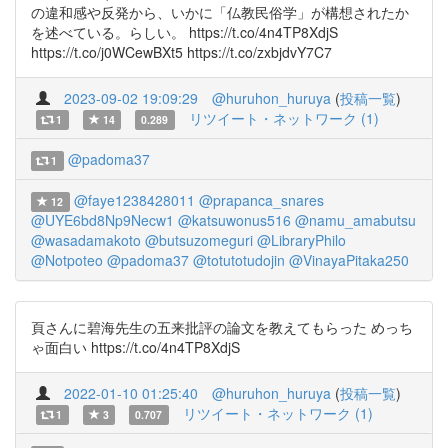
の違和感や反発から、いかに「仏教民俗学」が構想されたか
を述べている。らしい。 https://t.co/4n4TP8XdjS
https://t.co/j0WCewBXt5 https://t.co/zxbjdvY7C7
2023-09-02 19:09:29
@huruhon_huruya
(
投稿一覧
)
リツイート・ネットワーク (1)
1
14
0.289
@padoma37
1
@faye1238428011
@prapanca_snares
12
@UYE6bd8Np9Necw1
@katsuwonus516
@namu_amabutsu
@wasadamakoto
@butsuzomeguri
@LibraryPhilo
@Notpoteo
@padoma37
@totutotudojin
@VinayaPitaka250
頁さんに碧海先生の五来批評の論文を教えてもらった めっち
ゃ面白い https://t.co/4n4TP8XdjS
2022-01-10 01:25:40
@huruhon_huruya
(
投稿一覧
)
リツイート・ネットワーク (1)
1
3
0.707