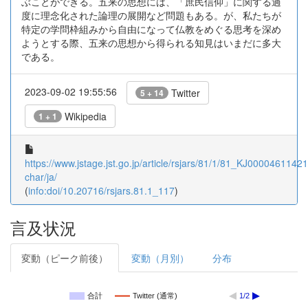
ぶことができる。五来の思想には、「庶民信仰」に関する過
度に理念化された論理の展開など問題もある。が、私たちが
特定の学問枠組みから自由になって仏教をめぐる思考を深め
ようとする際、五来の思想から得られる知見はいまだに多大
である。
2023-09-02 19:55:56
Twitter
5 + 14
Wikipedia
1 + 1
https://www.jstage.jst.go.jp/article/rsjars/81/1/81_KJ00004611421/
char/ja/
(
info:doi/10.20716/rsjars.81.1_117
)
言及状況
変動（ピーク前後）
変動（月別）
分布
合計
Twitter (通常)
1/2