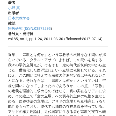
著者
小野 真
出版者
日本宗教学会
雑誌
宗教研究
(
ISSN:03873293
)
巻号頁・発行日
vol.85, no.1, pp.1-24, 2011-06-30 (Released:2017-07-14)
近年、「宗教とは何か」という宗教学の根幹をなす問いが揺
らいでいる。タラル・アサドによれば、この問いを発する
我々の学的立脚点が、そもそも一定の時代的制約の中から生
じた、世俗化した西洋近代という立場に依拠している。それ
ゆえ、この問いに答えても宗教の普遍的定義は得られないこ
とになる。それならば、「宗教とは何か」という問いは、空
虚な問いになってしまったのであろうか。この点、「宗教」
の定義を理論的に求めるのではなく、真の実在をリアルに求
め、その途上で「空の立場」への実存的主体の転換を生ぜし
める、西谷啓治の立場は、アサドの立場と相互補完しうる可
能性をもっており、現代でも独自の存在意義を持っている。
アサドの権力理論は、近代国家に生きる者が宗教的実存へ転