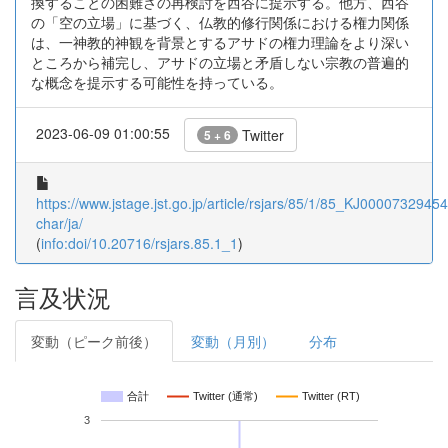
換することの困難さの再検討を西谷に提示する。他方、西谷
の「空の立場」に基づく、仏教的修行関係における権力関係
は、一神教的神観を背景とするアサドの権力理論をより深い
ところから補完し、アサドの立場と矛盾しない宗教の普遍的
な概念を提示する可能性を持っている。
2023-06-09 01:00:55
Twitter
5 + 6
https://www.jstage.jst.go.jp/article/rsjars/85/1/85_KJ00007329454/
char/ja/
(
info:doi/10.20716/rsjars.85.1_1
)
言及状況
変動（ピーク前後）
変動（月別）
分布
合計
Twitter (通常)
Twitter (RT)
3