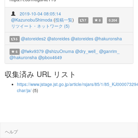
2019-10-04 08:05:14
@KazunobuShimoda
(
投稿一覧
)
7
8
0.204
リツイート・ネットワーク (5)
@atoreides2
@atoreides
@atoreides
@hakuronsha
5
@fwkv9379
@shizuOnuma
@dry_well_
@ganrim_
6
@hakuronsha
@pbox4649
収集済み URL リスト
https://www.jstage.jst.go.jp/article/rsjars/85/1/85_KJ000073294
char/ja/
(5)
ヘルプ