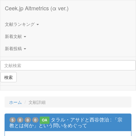
Ceek.jp Altmetrics (α ver.)
文献ランキング
新着文献
新着投稿
検索
ホーム
文献詳細
タラル・アサドと西谷啓治 : 「宗
5
0
0
0
OA
教とは何か」という問いをめぐって