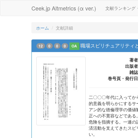
Ceek.jp Altmetrics (α ver.)
文献ランキング
ホーム
文献詳細
職場スピリチュアリティ
12
0
0
0
OA
著者
出版者
雑誌
巻号頁・発行日
二〇〇〇年代に入ってか
的意義を明らかにするサ
アン的な徳倫理学の価値
正への不寛容などである
危険を指摘する。一連の
済活動を支えてきたスピ
い。