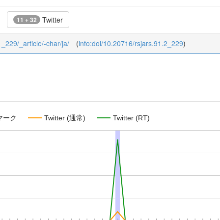
Twitter
11 + 32
1_229/_article/-char/ja/
(
info:doi/10.20716/rsjars.91.2_229
)
マーク
Twitter (通常)
Twitter (RT)