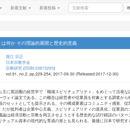
新着文献
新着投稿
とは何か その理論的展開と歴史的意義
堀江 宗正
日本宗教学会
宗教研究
(
ISSN:03873293
)
vol.91, no.2, pp.229-254, 2017-09-30 (Released:2017-12-30)
ら主に英語圏の経営学で「職場スピリチュアリティ」をめぐって活発な
ーヴェイ論文である。この概念は経営者や従業員を対象とする調査から
観のセットとしても提示される。その構成要素はコミュニティ感覚、従
。だが批判者は企業中心主義、スピリチュアリティの道具化、従業員の
議論は経済活動と宗教を両立させようとする歴史的な試行錯誤のパター
リチュアル資本の現代的な育成の形とも見られる。最後に日本で研究す