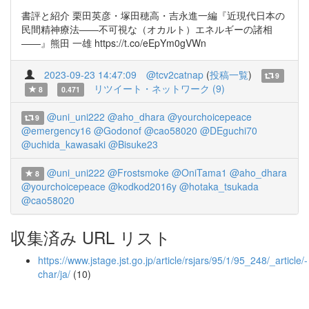
書評と紹介 栗田英彦・塚田穂高・吉永進一編『近現代日本の
民間精神療法――不可視な（オカルト）エネルギーの諸相
――』熊田 一雄 https://t.co/eEpYm0gVWn
2023-09-23 14:47:09
@tcv2catnap
(
投稿一覧
)
9
リツイート・ネットワーク (9)
8
0.471
@uni_uni222
@aho_dhara
@yourchoicepeace
9
@emergency16
@Godonof
@cao58020
@DEguchi70
@uchida_kawasaki
@Bisuke23
@uni_uni222
@Frostsmoke
@OniTama1
@aho_dhara
8
@yourchoicepeace
@kodkod2016y
@hotaka_tsukada
@cao58020
収集済み URL リスト
https://www.jstage.jst.go.jp/article/rsjars/95/1/95_248/_article/-
char/ja/
(10)