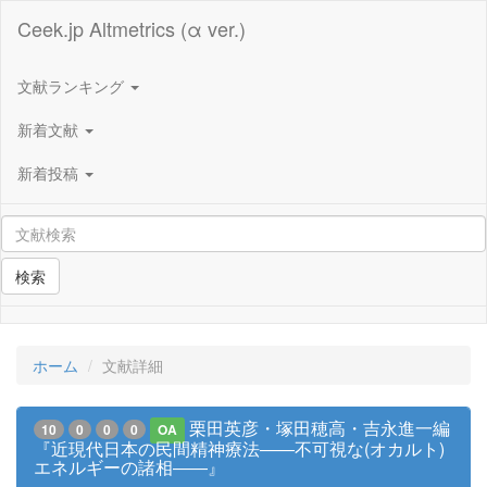
Ceek.jp Altmetrics (α ver.)
文献ランキング
新着文献
新着投稿
検索
ホーム
文献詳細
栗田英彦・塚田穂高・吉永進一編
10
0
0
0
OA
『近現代日本の民間精神療法――不可視な(オカルト)
エネルギーの諸相――』